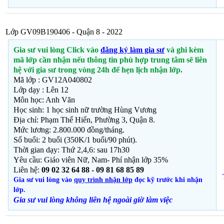
Lớp GV09B190406 - Quận 8 - 2022
Gia sư vui lòng Click vào
đăng ký làm gia sư
và ghi kèm
mã lớp cần nhận nếu thông tin phù hợp trung tâm sẽ liên
hệ với gia sư trong vòng 24h để hẹn lịch nhận lớp.
Mã lớp : GV12A040802
Lớp dạy : Lên 12
Môn học: Anh Văn
Học sinh: 1 học sinh nữ trường Hùng Vương
Địa chỉ: Phạm Thế Hiển, Phường 3, Quận 8.
Mức lương: 2.800.000 đồng/tháng.
Số buổi: 2 buổi (350K/1 buổi/90 phút).
Thời gian dạy: Thứ 2,4,6: sau 17h30
Yêu cầu: Giáo viên Nữ, Nam- Phí nhận lớp 35%
Liên hệ:
09 02 32 64 88 - 09 81 68 85 89
Gia sư vui lòng vào
quy trình nhận lớp
đọc kỹ trước khi nhận
lớp.
Gia sư vui lòng không liên hệ ngoài giờ
làm việc