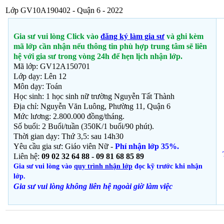
Lớp GV10A190402 - Quận 6 - 2022
Gia sư vui lòng Click vào
đăng ký làm gia sư
và ghi kèm
mã lớp cần nhận nếu thông tin phù hợp trung tâm sẽ liên
hệ với gia sư trong vòng 24h để hẹn lịch nhận lớp.
Mã lớp: GV12A150701
Lớp dạy: Lên 12
Môn dạy:
Toán
Học sinh: 1 học sinh nữ trường Nguyễn Tất Thành
Địa chỉ: Nguyễn Văn Luông, Phường 11, Quận 6
Mức lương: 2.800.000 đồng/tháng.
Số buổi: 2 Buổi/tuần (350K/1 buổi/90 phút).
Thời gian dạy: Thứ 3,5: sau 14h30
Yêu cầu gia sư: Giáo viên Nữ -
Phí nhận lớp 35%.
Liên hệ:
09 02 32 64 88 - 09 81 68 85 89
Gia sư vui lòng vào
quy trình nhận lớp
đọc kỹ trước khi nhận
lớp.
Gia sư vui lòng không liên hệ ngoài giờ
làm việc