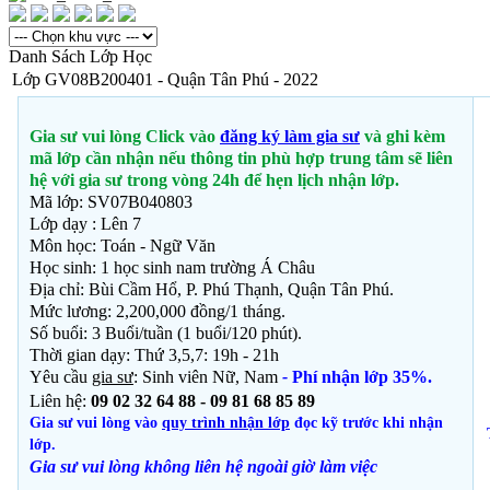
Danh Sách Lớp Học
Lớp GV08B200401 - Quận Tân Phú - 2022
Gia sư vui lòng Click vào
đăng ký làm gia sư
và ghi kèm
mã lớp cần nhận nếu thông tin phù hợp trung tâm sẽ liên
hệ với gia sư trong vòng 24h để hẹn lịch nhận lớp.
Mã lớp: SV07B040803
Lớp dạy : Lên 7
Môn học: Toán - Ngữ Văn
Học sinh: 1
học sinh nam trường Á Châu
Địa chỉ: Bùi Cầm Hổ, P. Phú Thạnh, Quận Tân Phú.
Mức lương: 2,200,000 đồng/1 tháng.
Số buổi: 3 Buổi/tuần (1 buổi/120 phút).
Thời gian dạy: Thứ 3,5,7: 19h - 21h
Yêu cầu
gia sư
: Sinh viên Nữ, Nam
-
Phí nhận lớp 35%.
Liên hệ:
09 02 32 64 88 - 09 81 68 85 89
Gia sư vui lòng vào
quy trình nhận lớp
đọc kỹ trước khi nhận
lớp.
Gia sư vui lòng không liên hệ ngoài giờ
làm việc