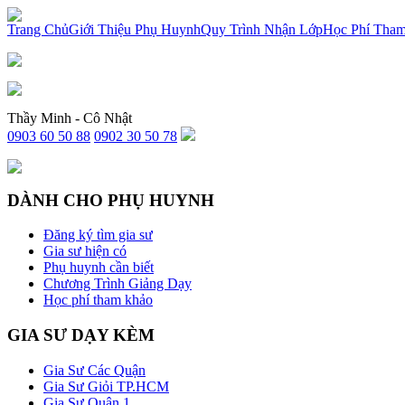
x
Trang Chủ
Giới Thiệu Phụ Huynh
Quy Trình Nhận Lớp
Học Phí Tha
Thầy Minh - Cô Nhật
0903 60 50 88
0902 30 50 78
DÀNH CHO PHỤ HUYNH
Đăng ký tìm gia sư
Gia sư hiện có
Phụ huynh cần biết
Chương Trình Giảng Dạy
Học phí tham khảo
GIA SƯ DẠY KÈM
Gia Sư Các Quận
Gia Sư Giỏi TP.HCM
Gia Sư Quận 1