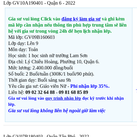
Lớp GV10A190401 - Quận 6 - 2022
Gia sư vui lòng Click vào
đăng ký làm gia sư
và ghi kèm
mã lớp cần nhận nếu thông tin phù hợp trung tâm sẽ liên
hệ với gia sư trong vòng 24h để hẹn lịch nhận lớp.
Mã lớp: GV09B160603
Lớp dạy: Lên 9
Môn dạy:
Toán
Học sinh: 1 học sinh nữ trường Lam Sơn
Địa chỉ: Lý Chiêu Hoàng, Phường 10, Quận 6.
Mức lương: 2.400.000 đồng/buổi
Số buổi: 2 Buổi/tuần (300K/1 buổi/90 phút).
Thời gian dạy: Buổi sáng sau 9h
Yêu cầu gia sư: Giáo viên Nữ -
Phí nhận lớp 35%.
Liên hệ:
09 02 32 64 88 - 09 81 68 85 89
Gia sư vui lòng vào
quy trình nhận lớp
đọc kỹ trước khi nhận
lớp.
Gia sư vui lòng không liên hệ ngoài giờ
làm việc
Lớp GV07B180403 - Quận Tân Phú - 2022