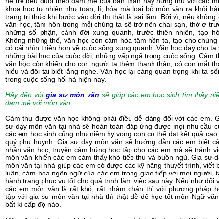
hệ trẻ đều đuổi theo đam mê của bản thân hay hứng thú với các m
khoa học tự nhiên như toán, lí, hóa mà loại bỏ môn văn ra khỏi hà
trang tri thức khi bước vào đời thì thật là sai lầm. Bởi vì, nếu không
văn học, tâm hồn trong mỗi chúng ta sẽ trở nên chai sạn, thờ ơ trư
những số phận, cảnh đời xung quanh, trước thiên nhiên, tạo hó
Không những thế, văn học còn cảm hóa tâm hồn ta, tạo cho chúng 
có cái nhìn thiện hơn về cuộc sống xung quanh. Văn học dạy cho ta 
những bài học của cuộc đời, những vấp ngã trong cuộc sống. Cảm t
văn học còn khiến cho con người ta thêm thanh thản, có con mắt th
hiểu và đôi tai biết lắng nghe. Văn học lại càng quan trọng khi ta s
trong cuộc sống hối hả hiện nay.
Hãy đến với
gia sư môn văn
sẽ giúp các em học sinh tìm thấy ni
đam mê với môn văn.
Cảm thụ được văn học không phải điều dễ dàng đối với các em. G
sư dạy môn văn tại nhà sẽ hoàn toàn đáp ứng được mọi nhu cầu c
các em học sinh cũng như niềm hy vọng con có thể đạt kết quả cao 
quý phụ huynh. Gia sư dạy môn văn sẽ hướng dẫn các em biết c
nhận văn học, truyền cảm hứng học tập cho các em mà sẽ tránh vi
môn văn khiến các em cảm thấy khó tiếp thu và buồn ngủ. Gia sư d
môn văn tại nhà giúp các em có được các kỹ năng thuyết trình, viết 
luận, cảm hóa ngôn ngữ của các em trong giao tiếp với mọi người, t
hành trang phục vụ tốt cho quá trình làm việc sau này. Nếu như đối 
các em môn văn là rất khó, rất nhàm chán thì với phương pháp h
tập với gia sư môn văn tại nhà thì thật dễ để học tốt môn Ngữ văn
bất kì cấp độ nào.