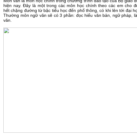
Môn văn là môn học chính trong chương trình đào tạo của Bộ giáo d
hiện nay. Đây là một trong các môn học chính theo các em cho đ
hết chặng đường từ bậc tiểu học đến phổ thông, có khi lên tới đại h
Thường môn ngữ văn sẽ có 3 phần: đọc hiểu văn bản, ngữ pháp, l
văn.