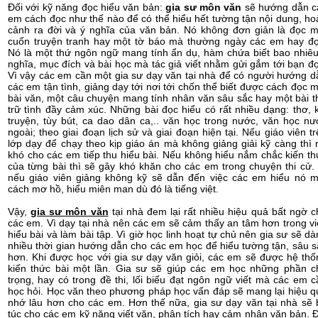
Đối với kỹ năng đọc hiểu văn bản:
gia sư môn văn
sẽ hướng dẫn c
em cách đọc như thế nào để có thể hiểu hết tường tận nội dung, ho
cảnh ra đời và ý nghĩa của văn bản. Nó không đơn giản là đọc m
cuốn truyện tranh hay một tờ báo mà thường ngày các em hay đọ
Nó là một thứ ngôn ngữ mang tính ẩn dụ, hàm chứa biết bao nhiêu
nghĩa, mục đích và bài học mà tác giả viết nhằm gửi gắm tới bạn đọ
Vì vậy các em cần một gia sư dạy văn tại nhà để có người hướng d
các em tận tình, giảng dạy tới nơi tới chốn thể biết được cách đọc 
bài văn, một câu chuyện mang tính nhân văn sâu sắc hay một bài t
trữ tình đầy cảm xúc. Những bài đọc hiểu có rất nhiều dạng: thơ, k
truyện, tùy bút, ca dao dân ca,.. văn học trong nước, văn học nư
ngoài; theo giai đoạn lịch sử và giai đoạn hiện tại. Nếu giáo viên t
lớp dạy để chạy theo kịp giáo án mà không giảng giải kỹ càng thì r
khó cho các em tiếp thu hiểu bài. Nếu không hiểu nắm chắc kiến th
của từng bài thì sẽ gây khó khăn cho các em trong chuyện thi cử. 
nếu giáo viên giảng không kỹ sẽ dẫn đến việc các em hiểu nó m
cách mơ hồ, hiểu miên man dù đó là tiếng việt.
Vậy,
gia sư môn văn
tại nhà đem lại rất nhiều hiệu quả bất ngờ c
các em. Vì dạy tại nhà nên các em sẽ cảm thấy an tâm hơn trong vi
hiểu bài và làm bài tập. Vì giờ học linh hoạt tự chủ nên gia sư sẽ d
nhiều thời gian hướng dẫn cho các em học để hiểu tường tận, sâu s
hơn. Khi được học với gia sư dạy văn giỏi, các em sẽ được hệ thố
kiến thức bài một lần. Gia sư sẽ giúp các em học những phần c
trọng, hay có trong đề thi, lối biểu đạt ngôn ngữ viết mà các em c
học hỏi. Học văn theo phương pháp học vấn đáp sẽ mang lại hiệu q
nhớ lâu hơn cho các em. Hơn thế nữa, gia sư dạy văn tại nhà sẽ 
túc cho các em kỹ năng viết văn, phân tích hay cảm nhận văn bản. Đ