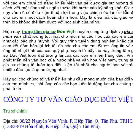
với các em chưa có năng khiếu viết văn sẽ được gia sư hướng d
cách viết một đoạn văn ngắn trước khi bước vào kỹ năng khó. Gia 
dạy văn sẽ có điều kiện thuận lợi trong việc chỉnh sửa lại lỗi diễn 
cho các em một cách hoàn chỉnh hơn. Đây là điều mà các giáo vi
trên lớp không thể làm được với học sinh của mình.
Hiện nay,
trung tâm gia sư
Đức Việt
chuyên cung ứng dịch vụ
gia 
môn văn
chất lượng tốt nhất cho mọi nhu cầu học của các em cũ
như các bậc phụ huynh. Với quy trình tuyển dụng nghiêm khắc cù
cam kết đảm bảo lợi ích tối đa hóa cho các em. Được lòng tin và 
ủng hộ nhiệt tình của các quý phụ huynh từ bấy lâu nay, trung tâm g
sư Đức Việt luôn đặt tương lai của các con em lên hàng đầu. Vì 
phát triển nền văn học của nước nhà và văn hóa Việt nam, trung t
gia sư chúng tôi luôn tạo điều kiện tốt nhất cho người học và trá
nhiệm đào tạo là quan trọng nhất.
Hãy gọi cho chúng tôi và thể hiện nhu cầu mong muốn của bạn đối v
con em mình, sự hài lòng của các bạn luôn là động lực cho chúng t
phát triển.
CÔNG TY TƯ VẤN GIÁO DỤC ĐỨC VIỆ
Trụ sở chính
Địa chỉ:
38/23 Nguyễn Văn Vịnh, P. Hiệp Tân, Q. Tân Phú, TP.H
(133/38/19 Hòa Bình, P. Hiệp Tân, Quận Tân Phú).