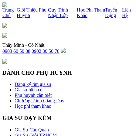
x
Trang
Giới Thiệu Phụ
Quy Trình
Học Phí Tham
Tuyển
Liên
Chủ
Huynh
Nhận Lớp
Khảo
Dụng
Hệ
Thầy Minh - Cô Nhật
0903 60 50 88
0902 30 50 78
DÀNH CHO PHỤ HUYNH
Đăng ký tìm gia sư
Gia sư hiện có
Phụ huynh cần biết
Chương Trình Giảng Dạy
Học phí tham khảo
GIA SƯ DẠY KÈM
Gia Sư Các Quận
Gia Sư Giỏi TP.HCM