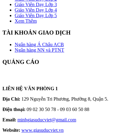
Giáo Viên Dạy Lớp 3
Giáo Viên Dạy Lớp 4
Giáo Viên Dạy Lớp 5
Xem Thêm
TÀI KHOẢN GIAO DỊCH
Ngân hàng Á Châu ACB
Ngân hàng NN và PTNT
QUẢNG CÁO
LIÊN HỆ VĂN PHÒNG 1
Địa Chỉ:
129 Nguyễn Tri Phương, Phường 8, Quận 5.
Điện thoại:
09 02 30 50 78 - 09 03 60 50 88
Email:
minhgiasuducviet@gmail.com
Website:
www.giasuducviet.vn