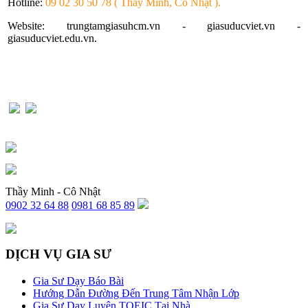
Hotline:
09 02 30 50 78 ( Thầy Minh, Cô Nhật ).
Website: trungtamgiasuhcm.vn - giasuducviet.vn -
giasuducviet.edu.vn.
Thầy Minh - Cô Nhật
0902 32 64 88
0981 68 85 89
DỊCH VỤ GIA SƯ
Gia Sư Dạy Báo Bài
Hướng Dẫn Đường Đến Trung Tâm Nhận Lớp
Gia Sư Dạy Luyện TOEIC Tại Nhà