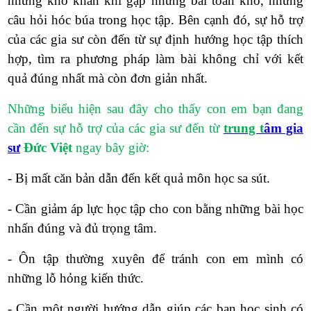
những khó khăn khi gặp những bài toán khó, những
câu hỏi hóc búa trong học tập. Bên cạnh đó, sự hỗ trợ
của các gia sư còn đến từ sự định hướng học tập thích
hợp, tìm ra phương pháp làm bài không chỉ với kết
quả đúng nhất mà còn đơn giản nhất.
Những biểu hiện sau đây cho thấy con em bạn đang
cần đến sự hỗ trợ của các gia sư đến từ
t
rung
t
âm gia
sư
Đức Việt
ngay bây giờ
:
- Bị mất căn bản dẫn đến kết quả môn học sa sút
.
- Cần giảm áp lực học tập cho con bằng những bài học
nhấn đúng và đủ trọng tâm
.
- Ôn tập thường xuyên để tránh con em mình có
những lỗ hỏng kiến thức
.
- Cần một người hướng dẫn giúp các bạn học sinh có