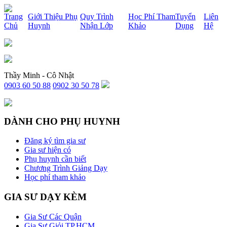
x
Trang
Giới Thiệu Phụ
Quy Trình
Học Phí Tham
Tuyển
Liên
Chủ
Huynh
Nhận Lớp
Khảo
Dụng
Hệ
Thầy Minh - Cô Nhật
0903 60 50 88
0902 30 50 78
DÀNH CHO PHỤ HUYNH
Đăng ký tìm gia sư
Gia sư hiện có
Phụ huynh cần biết
Chương Trình Giảng Dạy
Học phí tham khảo
GIA SƯ DẠY KÈM
Gia Sư Các Quận
Gia Sư Giỏi TP.HCM