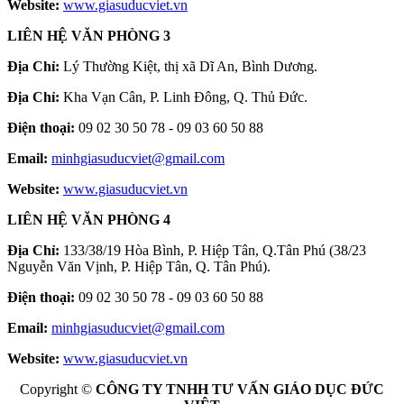
Website:
www.giasuducviet.vn
LIÊN HỆ VĂN PHÒNG 3
Địa Chỉ:
Lý Thường Kiệt, thị xã Dĩ An, Bình Dương.
Địa Chỉ:
Kha Vạn Cân, P. Linh Đông, Q. Thủ Đức.
Điện thoại:
09 02 30 50 78 - 09 03 60 50 88
Email:
minhgiasuducviet@gmail.com
Website:
www.giasuducviet.vn
LIÊN HỆ VĂN PHÒNG 4
Địa Chỉ:
133/38/19 Hòa Bình, P. Hiệp Tân, Q.Tân Phú (38/23
Nguyễn Văn Vịnh, P. Hiệp Tân, Q. Tân Phú).
Điện thoại:
09 02 30 50 78 - 09 03 60 50 88
Email:
minhgiasuducviet@gmail.com
Website:
www.giasuducviet.vn
Copyright ©
CÔNG TY TNHH TƯ VẤN GIÁO DỤC ĐỨC