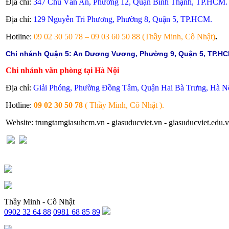
Địa chỉ:
347 Chu Văn An, Phường 12, Quận Bình Thạnh, TP.HCM.
Địa chỉ:
129 Nguyễn Tri Phương, Phường 8, Quận 5, TP.HCM.
Hotline:
09 02 30 50 78 – 09 03 60 50 88 (Thầy Minh, Cô Nhật)
.
Chi nhánh Quận 5: An Dương Vương, Phường 9, Quận 5, TP.HC
Chi nhánh văn phòng tại Hà Nội
Địa chỉ:
Giải Phóng, Phường Đồng Tâm, Quận Hai Bà Trưng, Hà Nộ
Hotline:
09 02 30 50 78
( Thầy Minh, Cô Nhật ).
Website: trungtamgiasuhcm.vn - giasuducviet.vn - giasuducviet.edu.v
Thầy Minh - Cô Nhật
0902 32 64 88
0981 68 85 89