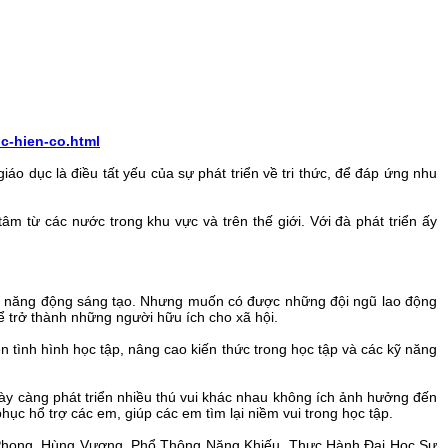
c-hien-co.html
o dục là điều tất yếu của sự phát triển về tri thức, để đáp ứng nhu
m từ các nước trong khu vực và trên thế giới. Với đà phát triển ấy
rẻ, năng động sáng tạo. Nhưng muốn có được những đội ngũ lao động
ể trở thành những người hữu ích cho xã hội.
n tình hình học tập, nâng cao kiến thức trong học tập và các kỹ năng
ày càng phát triển nhiều thú vui khác nhau không ích ảnh hưởng đến
hục hổ trợ các em, giúp các em tìm lại niềm vui trong học tập.
 Phong, Hùng Vương, Phổ Thông Năng Khiếu, Thực Hành Đại Học Sư