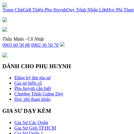
x
Trang Chủ
Giới Thiệu Phụ Huynh
Quy Trình Nhận Lớp
Học Phí Tha
Thầy Minh - Cô Nhật
0903 60 50 88
0902 30 50 78
DÀNH CHO PHỤ HUYNH
Đăng ký tìm gia sư
Gia sư hiện có
Phụ huynh cần biết
Chương Trình Giảng Dạy
Học phí tham khảo
GIA SƯ DẠY KÈM
Gia Sư Các Quận
Gia Sư Giỏi TP.HCM
Gia Sư Quận 1