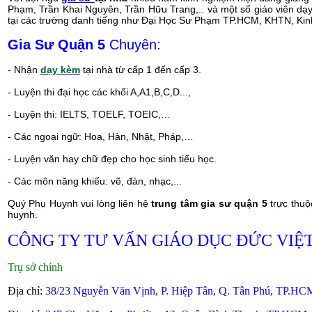
Phạm, Trần Khai Nguyên, Trần Hữu Trang,.. và một số giáo viên dạ
tại các trường danh tiếng như Đại Học Sư Phạm TP.HCM, KHTN, Kinh 
Gia Sư Quận 5
Chuyên:
- Nhận
dạy kèm
tại nhà từ cấp 1 đến cấp 3.
- Luyện thi đại học các khối A,A1,B,C,D...,
- Luyện thi: IELTS, TOELF, TOEIC,…
- Các ngoại ngữ: Hoa, Hàn, Nhật, Pháp,…
- Luyện văn hay chữ đẹp cho học sinh tiểu học.
- Các môn năng khiếu: vẽ, đàn, nhạc,...
Quý Phụ Huynh vui lòng liên hệ
trung tâm gia sư quận 5
trực thuộ
huynh.
CÔNG TY TƯ VẤN GIÁO DỤC ĐỨC VIỆ
Trụ sở chính
Địa chỉ:
38/23 Nguyễn Văn Vịnh, P. Hiệp Tân, Q. Tân Phú, TP.HCM