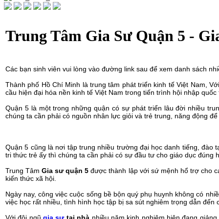
Trung Tâm Gia Sư Quận 5 - Gia
Các bạn sinh viên vui lòng vào đường link sau để xem danh sách nhi
Thành phố Hồ Chí Minh là trung tâm phát triển kinh tế Việt Nam, Vớ
cầu hiện đại hóa nền kinh tế Việt Nam trong tiến trình hội nhập quốc 
Quận 5 là một trong những quận có sự phát triển lâu đời nhiều tru
chúng ta cần phải có nguồn nhân lực giỏi và trẻ trung, năng động để 
Quận 5 cũng là nơi tập trung nhiều trường đại học danh tiếng, đà
tri thức trẻ ấy thì chúng ta cần phải có sự đầu tư cho giáo dục đú
Trung Tâm
Gia sư quận 5
được thành lập với sứ mệnh hổ trợ cho các
kiến thức xã hội.
Ngày nay, công việc cuộc sống bề bộn quý phụ huynh không có nhiều
việc học rất nhiều, tình hình học tập bị sa sút nghiêm trọng dẫn đến
Với đội ngũ
gia sư
tại nhà
nhiều năm kinh nghiệm hiện đang giảng