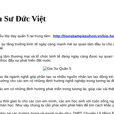
 Sư Đức Việt
ều lớp dạy quận 5 tại trung tâm:
http://trungtamgiasuhcm.vn/lop-ho
i sự tăng trưởng kinh tế ngày càng mạnh mẽ sự quan tâm đầu tư cho giá
tế.
ng tâm thương mại và tổ chức kinh tế đang ngày càng được sự quan tâ
thúc đẩy sự phát triển đất nước.
o tạo đa ngành nghề góp phần tạo ra nhiều nguồn nhân lực lao động t
ng hướng cho các em có những định hướng nghề nghiệp trong tương lai đ
 em có những định hướng phát triển trong tương lai, giúp các cải thiệ
 thời gian lo cho các con em mình, các em học sinh với cuộc sống ng
 chán học. Như vậy chúng ta cần phải sớm phát hiện để tìm cách khắc p
 dạy tại các trường trong và ngoài quận như: THPT Chuyên Lê Hồng