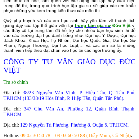
kiến thức đã học, làm quen với các dạng bài tập hay xuất hiện
trong đề thi, trong quá trình học tập gia sư sẽ giúp các em khắc
phục những yếu kém trong kiến thức các môn thi.
Quý phụ huynh và các em học sinh hãy yên tâm về thành tích
giảng dạy của tập thể giáo viên tại
trung tâm gia sư
Đức Việt
vì
các thầy cô tại trung tâm đã hỗ trợ cho nhiều bạn học sinh thi đỗ
vào các trường đại học danh tiếng như: Đại học Y Dược, Đại học
Bách Khoa, Khoa Học Tự Nhiên, Đại học Quốc Gia, Đại học Sư
Phạm, Ngoại Thương, Đại học Luật,… và các em sẽ là những
thành viên tiếp theo đặt chân vào học tại các ngôi trường ấy.
CÔNG TY TƯ VẤN GIÁO DỤC ĐỨC
VIỆT
Trụ sở chính
Địa chỉ:
38/23 Nguyễn Văn Vịnh, P. Hiệp Tân, Q. Tân Phú,
TP.HCM (133/38/19 Hòa Bình, P. Hiệp Tân, Quận Tân Phú).
Địa chỉ:
347 Chu Văn An, Phường 12, Quận Bình Thạnh,
TP.HCM.
Địa chỉ:
129 Nguyễn Tri Phương, Phường 8, Quận 5, TP.HCM.
Hotline:
09 02 30 50 78 – 09 03 60 50 88 (Thầy Minh, Cô Nhật)
.