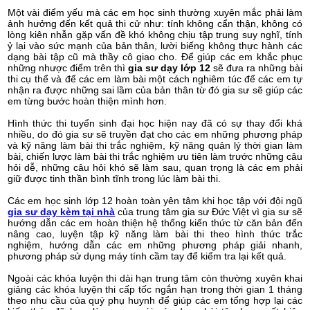
Một vài điểm yếu mà các em học sinh thường xuyên mắc phải làm
ảnh hưởng đến kết quả thi cử như: tính không cẩn thận, không có
lòng kiên nhẫn gặp vấn đề khó không chịu tập trung suy nghĩ, tính
ỷ lại vào sức mạnh của bản thân, lười biếng không thực hành các
dạng bài tập cũ mà thầy cô giao cho. Để giúp các em khắc phục
những nhược điểm trên thì
gia sư dạy lớp 12
sẽ đưa ra những bài
thi cụ thể và để các em làm bài một cách nghiêm túc để các em tự
nhận ra được những sai lầm của bản thân từ đó gia sư sẽ giúp các
em từng bước hoàn thiện mình hơn.
Hình thức thi tuyển sinh đại học hiện nay đã có sự thay đổi khá
nhiều, do đó gia sư sẽ truyền đạt cho các em những phương pháp
và kỹ năng làm bài thi trắc nghiệm, kỹ năng quản lý thời gian làm
bài, chiến lược làm bài thi trắc nghiệm ưu tiên làm trước những câu
hỏi dễ, những câu hỏi khó sẽ làm sau, quan trọng là các em phải
giữ được tinh thần bình tĩnh trong lúc làm bài thi.
Các em học sinh lớp 12 hoàn toàn yên tâm khi học tập với đội ngũ
gia sư dạy kèm tại nhà
của trung tâm gia sư Đức Việt vì gia sư sẽ
hướng dẫn các em hoàn thiện hệ thống kiến thức từ căn bản đến
nâng cao, luyện tập kỹ năng làm bài thi theo hình thức trắc
nghiệm, hướng dẫn các em những phương pháp giải nhanh,
phương pháp sử dụng máy tính cầm tay để kiểm tra lại kết quả.
Ngoài các khóa luyện thi dài hạn trung tâm còn thường xuyên khai
giảng các khóa luyện thi cấp tốc ngắn hạn trong thời gian 1 tháng
theo nhu cầu của quý phụ huynh để giúp các em tổng hợp lại các