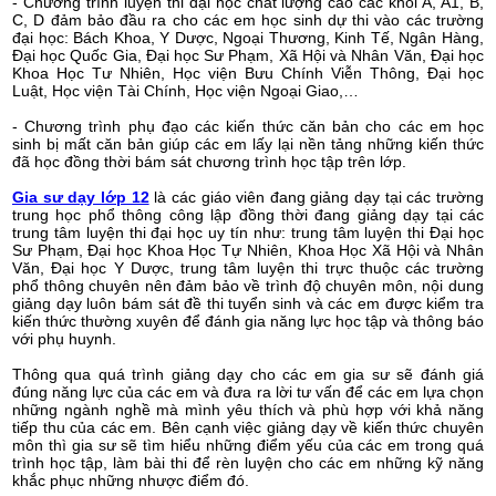
- Chương trình luyện thi đại học chất lượng cao các khối A, A1, B,
C, D đảm bảo đầu ra cho các em học sinh dự thi vào các trường
đại học: Bách Khoa, Y Dược, Ngoại Thương, Kinh Tế, Ngân Hàng,
Đại học Quốc Gia, Đại học Sư Phạm, Xã Hội và Nhân Văn, Đại học
Khoa Học Tư Nhiên, Học viện Bưu Chính Viễn Thông, Đại học
Luật, Học viện Tài Chính, Học viện Ngoại Giao,…
- Chương trình phụ đạo các kiến thức căn bản cho các em học
sinh bị mất căn bản giúp các em lấy lại nền tảng những kiến thức
đã học đồng thời bám sát chương trình học tập trên lớp.
Gia sư dạy lớp 12
là các giáo viên đang giảng dạy tại các trường
trung học phổ thông công lập đồng thời đang giảng dạy tại các
trung tâm luyện thi đại học uy tín như: trung tâm luyện thi Đại học
Sư Phạm, Đại học Khoa Học Tự Nhiên, Khoa Học Xã Hội và Nhân
Văn, Đại học Y Dược, trung tâm luyện thi trực thuộc các trường
phổ thông chuyên nên đảm bảo về trình độ chuyên môn, nội dung
giảng dạy luôn bám sát đề thi tuyển sinh và các em được kiểm tra
kiến thức thường xuyên để đánh gia năng lực học tập và thông báo
với phụ huynh.
Thông qua quá trình giảng dạy cho các em gia sư sẽ đánh giá
đúng năng lực của các em và đưa ra lời tư vấn để các em lựa chọn
những ngành nghề mà mình yêu thích và phù hợp với khả năng
tiếp thu của các em. Bên cạnh việc giảng dạy về kiến thức chuyên
môn thì gia sư sẽ tìm hiểu những điểm yếu của các em trong quá
trình học tập, làm bài thi để rèn luyện cho các em những kỹ năng
khắc phục những nhược điểm đó.