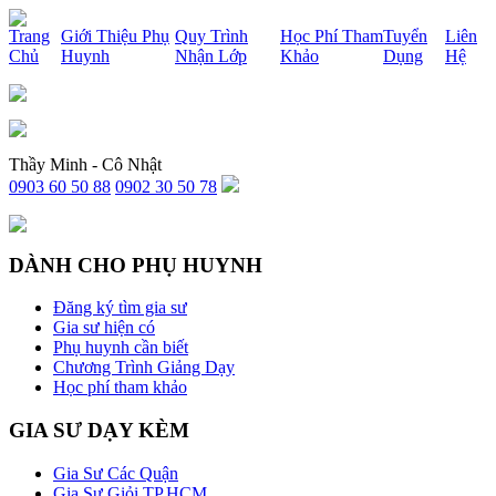
x
Trang
Giới Thiệu Phụ
Quy Trình
Học Phí Tham
Tuyển
Liên
Chủ
Huynh
Nhận Lớp
Khảo
Dụng
Hệ
Thầy Minh - Cô Nhật
0903 60 50 88
0902 30 50 78
DÀNH CHO PHỤ HUYNH
Đăng ký tìm gia sư
Gia sư hiện có
Phụ huynh cần biết
Chương Trình Giảng Dạy
Học phí tham khảo
GIA SƯ DẠY KÈM
Gia Sư Các Quận
Gia Sư Giỏi TP.HCM