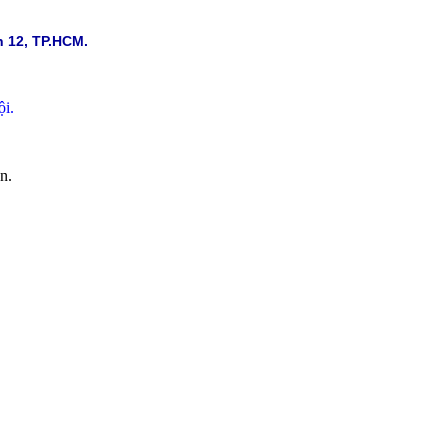
 12, TP.HCM.
i.
n.