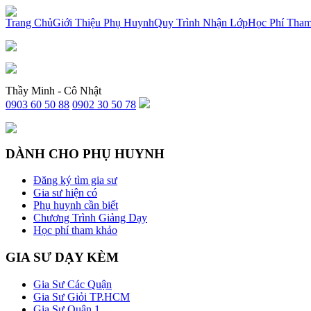
x
Trang Chủ
Giới Thiệu Phụ Huynh
Quy Trình Nhận Lớp
Học Phí Tha
Thầy Minh - Cô Nhật
0903 60 50 88
0902 30 50 78
DÀNH CHO PHỤ HUYNH
Đăng ký tìm gia sư
Gia sư hiện có
Phụ huynh cần biết
Chương Trình Giảng Dạy
Học phí tham khảo
GIA SƯ DẠY KÈM
Gia Sư Các Quận
Gia Sư Giỏi TP.HCM
Gia Sư Quận 1