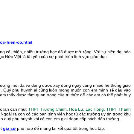
oc-hien-co.html
ng cải thiện, nhiều trường học đã được mở rộng. Với sự hiện đại hóa
Đức Việt là tất yếu của sự phát triển lĩnh vực giáo dục.
ôi trường mới đã và đang được xây dựng ngày càng nhiều hệ thống giáo
hiều. Quý phụ huynh ai cũng luôn mong muốn con em mình sẽ đậu vào
em thấy được tầm quan trọng của tri thức để các em có thể phát huy
ực lân cận như:
THPT Trường Chinh, Hoa Lư, Lạc Hồng, THPT Thạnh
, Ngoài ra còn có các bạn sinh viên học từ các trường uy tín trong khu
ho quý phụ huynh khi có con em giai đoạn cấp sách đến trường.
ột
gia sư
phù hợp để mang lại kết quả tốt trong hoc tập.