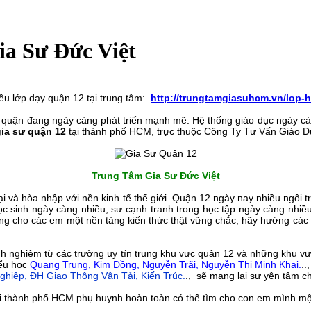
ia Sư Đức Việt
ều lớp dạy quận 12 tại trung tâm:
http://trungtamgiasuhcm.vn/lop-h
số quận đang ngày càng phát triển mạnh mẽ. Hệ thống giáo dục ngày cà
gia sư quận 12
tại thành phố HCM, trực thuộc Công Ty Tư Vấn Giáo Dục 
Trung Tâm Gia Sư
Đức Việt
 tại và hòa nhập với nền kinh tế thế giới. Quận 12 ngày nay nhiều ng
học sinh ngày càng nhiều, sư cạnh tranh trong học tập ngày càng n
ng cho các em một nền tảng kiến thức thật vững chắc, hãy hướng các 
nh nghiệm từ các trường uy tín trung khu vực quận 12 và những khu v
iểu học
Quang Trung, Kim Đồng, Nguyễn Trãi, Nguyễn Thị Minh Khai.
..
hiệp, ĐH Giao Thông Vận Tải, Kiến Trúc.
., sẽ mang lại sự yên tâm c
ú tại thành phố HCM phụ huynh hoàn toàn có thể tìm cho con em mình m