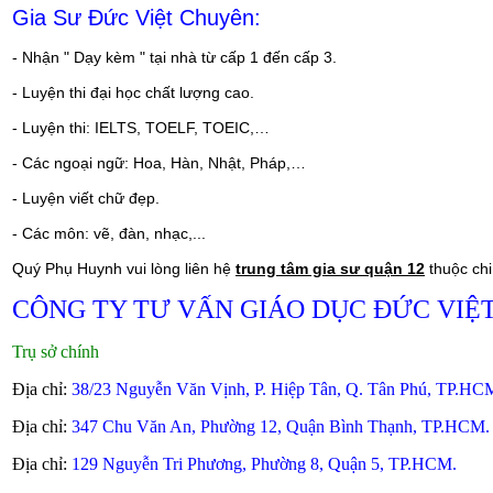
Gia Sư Đức Việt Chuyên:
- Nhận " Dạy kèm " tại nhà từ cấp 1 đến cấp 3.
- Luyện thi đại học chất lượng cao.
- Luyện thi: IELTS, TOELF, TOEIC,…
- Các ngoại ngữ: Hoa, Hàn, Nhật, Pháp,…
- Luyện viết chữ đẹp.
- Các môn: vẽ, đàn, nhạc,...
Quý Phụ Huynh vui lòng liên hệ
trung tâm gia sư quận 12
thuộc chi
CÔNG TY TƯ VẤN GIÁO DỤC ĐỨC VIỆ
Trụ sở chính
Địa chỉ:
38/23 Nguyễn Văn Vịnh, P. Hiệp Tân, Q. Tân Phú, TP.HCM
Địa chỉ:
347 Chu Văn An, Phường 12, Quận Bình Thạnh, TP.HCM.
Địa chỉ:
129 Nguyễn Tri Phương, Phường 8, Quận 5, TP.HCM.