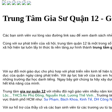
Trung Tâm Gia Sư Quận 12 - G
Các bạn sinh viên vui lòng vào đường link sau để xem danh sách nhi
Cùng với sư phát triển của xã hội, trung tâm quận 12 là một trong 
xã hội hiện tại luôn lấy tri thức là nền tảng,sự hình thành
trung tâm 
Với sự đổi mới giáo dục cho phù hợp với phát triển nền kinh tế hiện
dục của quận ngày càng phát triển. Với áp lực bài vở của các em 
những trường đại học danh tiếng. Ngay bây giờ chúng ta hãy xây dự
hết khả năng của mình.
Trung tâm
gia sư quận 12
với nhiều đội ngũ giáo viên nhiều năm ki
Lộc.., THCS An Phú Đông, Nguyễn Huệ, Lương Thế Vinh..,
Trường t
vực thành phố HCM như:
Sư Phạm, Bách Khoa, Kinh Tế, DH Công Ng
Với sư hổ trợ của thầy cô và các bạn sinh viên từ các trương ưu t