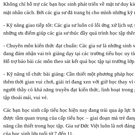
Không chỉ hỗ trợ các bạn học sinh phát triển về mặt tư duy ki
mặt nhân cách. Bởi các gia sư đã trang bị cho mình những kỹ 
- Kỹ năng giao tiếp tốt: Các gia sư luôn có lối ứng xử lịch 
những ưu điểm giúp các gia sư thúc đầy quá trình học tập thê
- Chuyên môn kiến thức đạt chuẩn: Các gia sư là những sinh 
đang đảm nhận vai trò giảng dạy tại các trường tiểu học uy t
Hỗ trợ báo bài các môn theo sát kết quả học tập tại trường lớp
- Kỹ năng tổ chức bài giảng: Cần thiết một phương pháp học
thêm thời gian vui chơi, giải trí đang xen với giờ học thay v
người thầy có khả năng truyền đạt kiến thức, linh hoạt tro
tập thoải mái, vui vẻ.
Các bạn học sinh cấp tiểu học hiện nay đang trải qua áp lực 
được tầm quan trọng của cấp tiểu học – giai đoạn mà trẻ đan
năng cần thiết trong học tập. Gia sư Đức Việt luôn là nơi đán
của học sinh lứa tuổi từ 7 đến 11.