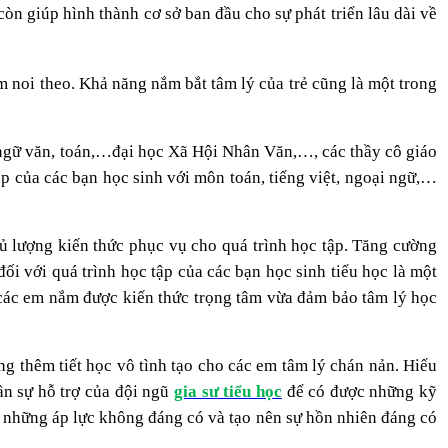
òn giúp hình thành cơ sở ban đầu cho sự phát triển lâu dài về
m noi theo. Khả năng nắm bắt tâm lý của trẻ cũng là một trong
, ngữ văn, toán,…đại học Xã Hội Nhân Văn,…, các thầy cô giáo
ập của các bạn học sinh với môn toán, tiếng việt, ngoại ngữ,…
ủ lượng kiến thức phục vụ cho quá trình học tập. Tăng cường
ối với quá trình học tập của các bạn học sinh tiểu học là một
 các em nắm được kiến thức trọng tâm vừa đảm bảo tâm lý học
ng thêm tiết học vô tình tạo cho các em tâm lý chán nản. Hiểu
ần sự hỗ trợ của đội ngũ
gia sư tiểu học
để có được những kỹ
tan những áp lực không đáng có và tạo nên sự hồn nhiên đáng có