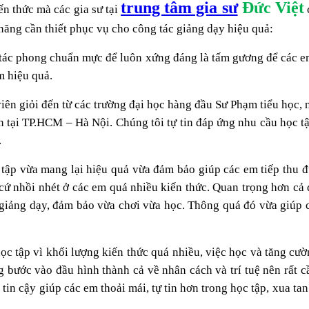
trung tâm gia sư
Đức Việt
ến thức mà các gia sư tại
c
năng cần thiết phục vụ cho công tác giảng dạy hiệu quả:
sự, tác phong chuẩn mực để luôn xứng đáng là tấm gương để các e
m hiệu quả.
viên giỏi đến từ các trường đại học hàng đầu Sư Phạm tiểu học
ín tại TP.HCM – Hà Nội. Chúng tôi tự tin đáp ứng nhu cầu học t
.
 tập vừa mang lại hiệu quả vừa đảm bảo giúp các em tiếp thu đ
ì cứ nhồi nhét ở các em quá nhiều kiến thức.
Quan trọng hơn cả đ
ng giảng dạy, đảm bảo vừa chơi vừa học. Thông quá đó vừa giúp
học tập vì khối lượng kiến thức quá nhiều, việc học và tăng cườ
g bước vào đầu hình thành cả về nhân cách và trí tuệ nên rất c
g tin cậy giúp các em thoải mái, tự tin hơn trong học tập, xua 