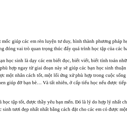
cột mốc giúp các em rèn luyện tư duy, hình thành phương pháp 
ợng đóng vai trò quan trọng thúc đẩy quá trình học tập của các b
 học sinh là dạy các em biết đọc, biết viết, biết tính toán nhữ
hù hợp ngay từ giai đoạn này sẽ giúp các bạn học sinh thuận l
c một nhân cách tốt, một lối ứng xử phù hợp trong cuộc sống 
quen giúp đỡ bạn bè… Và tất nhiên, ở cấp tiểu học nếu được ti
ả học tập tốt, được thầy yêu bạn mến. Đó là lý do hợp lý nhất c
 sinh tươi đẹp nhất nhất bằng cách đặt cho các em có được mộ