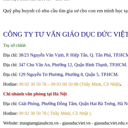
Quý phụ huynh có nhu cầu tìm gia sư cho con em mình học tại
CÔNG TY TƯ VẤN GIÁO DỤC ĐỨC VIỆ
Trụ sở chính
Địa chỉ:
38/23 Nguyễn Văn Vịnh, P. Hiệp Tân, Q. Tân Phú, TP.HCM
Địa chỉ:
347 Chu Văn An, Phường 12, Quận Bình Thạnh, TP.HCM.
Địa chỉ:
129 Nguyễn Tri Phương, Phường 8, Quận 5, TP.HCM.
Hotline:
09 02 30 50 78 – 09 03 60 50 88 (Thầy Minh, Cô Nhật)
.
Chi nhánh văn phòng tại Hà Nội
Địa chỉ:
Giải Phóng, Phường Đồng Tâm, Quận Hai Bà Trưng, Hà Nộ
Hotline:
09 02 30 50 78 ( Thầy Minh, Cô Nhật ).
Website: trungtamgiasuhcm.vn - giasuducviet.vn - giasuducviet.edu.v