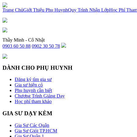
x
Trang Chủ
Giới Thiệu Phụ Huynh
Quy Trình Nhận Lớp
Học Phí Tha
Thầy Minh - Cô Nhật
0903 60 50 88
0902 30 50 78
DÀNH CHO PHỤ HUYNH
Đăng ký tìm gia sư
Gia sư hiện có
Phụ huynh cần biết
Chương Trình Giảng Dạy
Học phí tham khảo
GIA SƯ DẠY KÈM
Gia Sư Các Quận
Gia Sư Giỏi TP.HCM
Gia Sư Quận 1