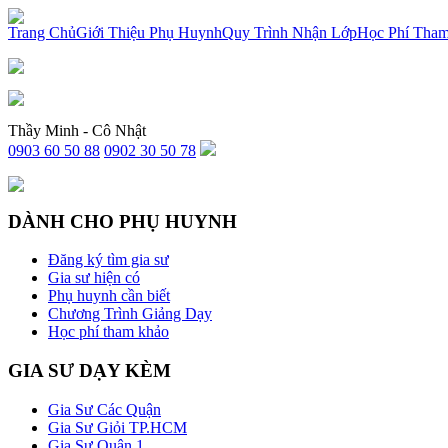
x
Trang Chủ
Giới Thiệu Phụ Huynh
Quy Trình Nhận Lớp
Học Phí Tha
Thầy Minh - Cô Nhật
0903 60 50 88
0902 30 50 78
DÀNH CHO PHỤ HUYNH
Đăng ký tìm gia sư
Gia sư hiện có
Phụ huynh cần biết
Chương Trình Giảng Dạy
Học phí tham khảo
GIA SƯ DẠY KÈM
Gia Sư Các Quận
Gia Sư Giỏi TP.HCM
Gia Sư Quận 1