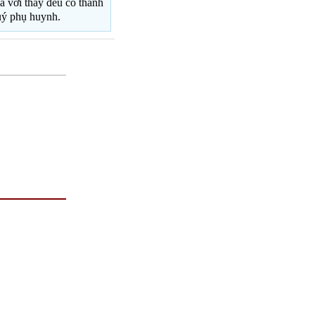
hà với thầy đều có thành
quý phụ huynh.