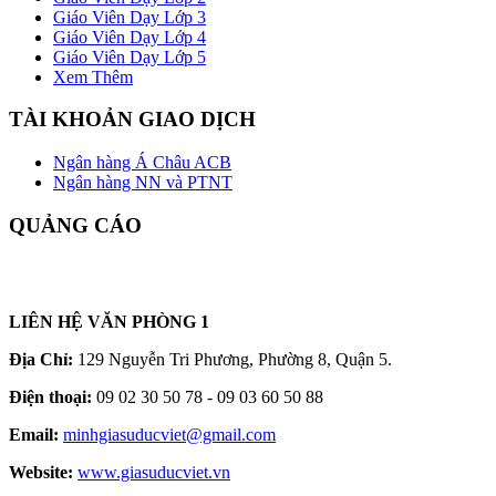
Giáo Viên Dạy Lớp 3
Giáo Viên Dạy Lớp 4
Giáo Viên Dạy Lớp 5
Xem Thêm
TÀI KHOẢN GIAO DỊCH
Ngân hàng Á Châu ACB
Ngân hàng NN và PTNT
QUẢNG CÁO
LIÊN HỆ VĂN PHÒNG 1
Địa Chỉ:
129 Nguyễn Tri Phương, Phường 8, Quận 5.
Điện thoại:
09 02 30 50 78 - 09 03 60 50 88
Email:
minhgiasuducviet@gmail.com
Website:
www.giasuducviet.vn