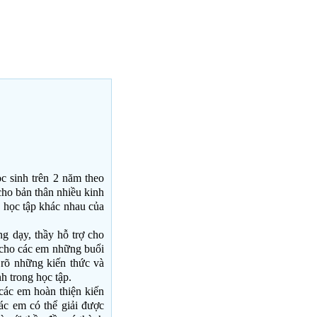
c sinh trên 2 năm theo
cho bản thân nhiều kinh
 học tập khác nhau của
g dạy, thầy hỗ trợ cho
 cho các em những buổi
 rõ những kiến thức và
h trong học tập.
các em hoàn thiện kiến
ác em có thể giải được