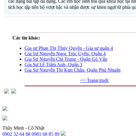
các dạng bài tập đa dạng. Các em học sinh trải qua khóa học tại n
tích học tập tiến bộ vượt bậc và nhận được sự khen ngợi từ phía 
Các tin khác:
Gia sư Phan Thị Thúy Quyên - Gia sư quận 4
Gia Sư Nguyễn Ngọc Trúc Uyên- Quận 4
Gia Sư Nguyễn Chí Trung - Quận Gò Vấp
Gia Sư Lê Trâm Anh- Quận 3
Gia Sư Nguyễn Thị Kim Châu- Quận Phú Nhuận
<< Trang truớc
Thầy Minh - Cô Nhật
0902 32 64 88
0981 68 85 89