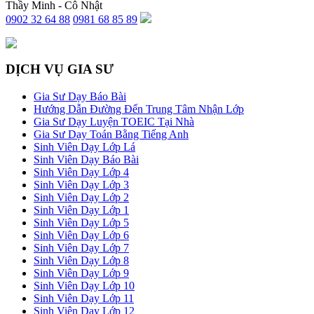
Thầy Minh - Cô Nhật
0902 32 64 88
0981 68 85 89
DỊCH VỤ GIA SƯ
Gia Sư Dạy Báo Bài
Hướng Dẫn Đường Đến Trung Tâm Nhận Lớp
Gia Sư Dạy Luyện TOEIC Tại Nhà
Gia Sư Dạy Toán Bằng Tiếng Anh
Sinh Viên Dạy Lớp Lá
Sinh Viên Dạy Báo Bài
Sinh Viên Dạy Lớp 4
Sinh Viên Dạy Lớp 3
Sinh Viên Dạy Lớp 2
Sinh Viên Dạy Lớp 1
Sinh Viên Dạy Lớp 5
Sinh Viên Dạy Lớp 6
Sinh Viên Dạy Lớp 7
Sinh Viên Dạy Lớp 8
Sinh Viên Dạy Lớp 9
Sinh Viên Dạy Lớp 10
Sinh Viên Dạy Lớp 11
Sinh Viên Dạy Lớp 12