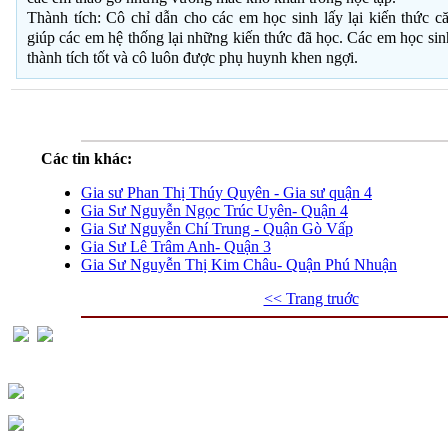
Thành tích: Cô chỉ dẫn cho các em học sinh lấy lại kiến thức 
giúp các em hệ thống lại những kiến thức đã học. Các em học sin
thành tích tốt và cô luôn được phụ huynh khen ngợi.
Các tin khác:
Gia sư Phan Thị Thúy Quyên - Gia sư quận 4
Gia Sư Nguyễn Ngọc Trúc Uyên- Quận 4
Gia Sư Nguyễn Chí Trung - Quận Gò Vấp
Gia Sư Lê Trâm Anh- Quận 3
Gia Sư Nguyễn Thị Kim Châu- Quận Phú Nhuận
<< Trang truớc