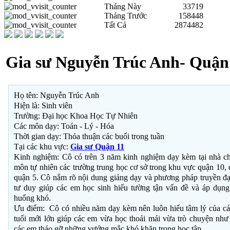
Tháng Này
33719
Tháng Trước
158448
Tất Cả
2874482
Gia sư Nguyễn Trúc Anh- Quận
Họ tên: Nguyễn Trúc Anh
Hiện là: Sinh viên
Trường: Đại học Khoa Học Tự Nhiên
Các môn dạy: Toán - Lý - Hóa
Thời gian dạy: Thỏa thuận các buổi trong tuần
Tại các khu vực:
Gia sư Quận 11
Kinh nghiệm: Cô có trên 3 năm kinh nghiệm dạy kèm tại nhà ch
môn tự nhiên các trường trung học cơ sở trong khu vực quận 10, 
quận 5. Cô nắm rõ nội dung giảng dạy và phương pháp truyền đạ
tư duy giúp các em học sinh hiểu tường tận vấn đề và áp dụng 
huống khó.
Ưu điểm: Cô có nhiều năm dạy kèm nên luôn hiểu tâm lý của cá
tuổi mới lớn giúp các em vừa học thoải mái vừa trò chuyện nh
các em tháo gỡ những vướng mắc khó khăn trong học tập.