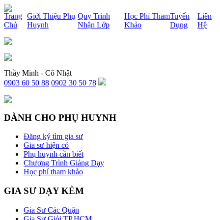
x
Trang
Giới Thiệu Phụ
Quy Trình
Học Phí Tham
Tuyển
Liên
Chủ
Huynh
Nhận Lớp
Khảo
Dụng
Hệ
Thầy Minh - Cô Nhật
0903 60 50 88
0902 30 50 78
DÀNH CHO PHỤ HUYNH
Đăng ký tìm gia sư
Gia sư hiện có
Phụ huynh cần biết
Chương Trình Giảng Dạy
Học phí tham khảo
GIA SƯ DẠY KÈM
Gia Sư Các Quận
Gia Sư Giỏi TP.HCM