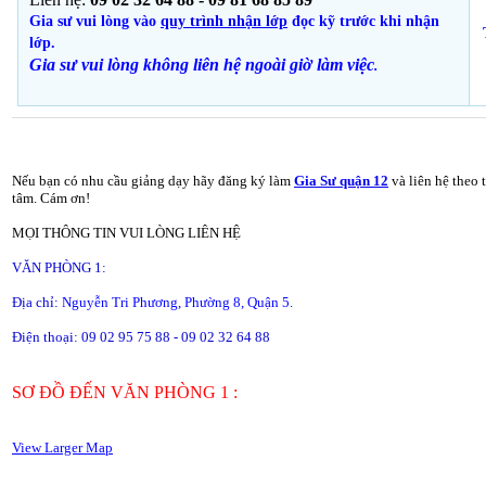
Gia sư vui lòng vào
quy trình nhận lớp
đọc kỹ trước khi nhận
lớp.
Gia sư vui lòng không liên hệ ngoài giờ
làm việc
.
Nếu bạn có nhu cầu giảng dạy hãy đăng ký làm
Gia Sư quận 12
và liên hệ theo 
tâm. Cám ơn!
MỌI THÔNG TIN VUI LÒNG LIÊN HỆ
VĂN PHÒNG 1:
Địa chỉ:
Nguyễn Tri Phương, Phường 8, Quận 5.
Điện thoại: 09 02 95 75 88 - 09 02 32 64 88
SƠ ĐỒ ĐẾN VĂN PHÒNG 1 :
View Larger Map