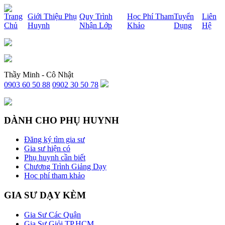
x
Trang
Giới Thiệu Phụ
Quy Trình
Học Phí Tham
Tuyển
Liên
Chủ
Huynh
Nhận Lớp
Khảo
Dụng
Hệ
Thầy Minh - Cô Nhật
0903 60 50 88
0902 30 50 78
DÀNH CHO PHỤ HUYNH
Đăng ký tìm gia sư
Gia sư hiện có
Phụ huynh cần biết
Chương Trình Giảng Dạy
Học phí tham khảo
GIA SƯ DẠY KÈM
Gia Sư Các Quận
Gia Sư Giỏi TP.HCM