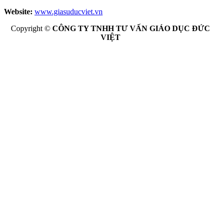
Website:
www.giasuducviet.vn
Copyright ©
CÔNG TY TNHH TƯ VẤN GIÁO DỤC ĐỨC
VIỆT