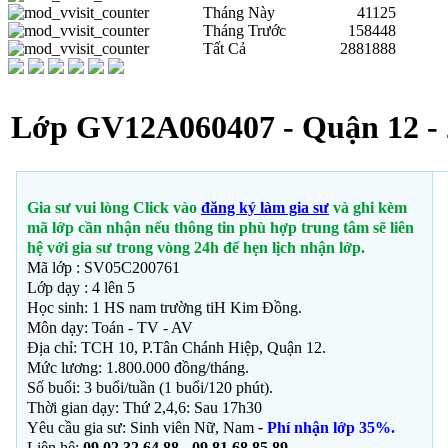
Tháng Này
41125
Tháng Trước
158448
Tất Cả
2881888
Lớp GV12A060407 - Quận 12 - 
Gia sư vui lòng Click vào
đăng ký làm gia sư
và ghi kèm
mã lớp cần nhận nếu thông tin phù hợp trung tâm sẽ liên
hệ với gia sư trong vòng 24h để hẹn lịch nhận lớp.
Mã lớp : SV05C200761
Lớp dạy : 4 lên 5
Học sinh: 1 HS nam trường tiH Kim Đồng.
Môn dạy: Toán - TV - AV
Địa chỉ: TCH 10, P.Tân Chánh Hiệp, Quận 12.
Mức lương: 1.800.000 đồng/tháng.
Số buổi: 3 buổi/tuần (1 buổi/120 phút).
Thời gian dạy: Thứ 2,4,6: Sau 17h30
Yêu cầu gia sư: Sinh viên Nữ, Nam
-
Phí nhận lớp 35%.
Liên hệ:
09 02 32 64 88 - 09 81 68 85 89