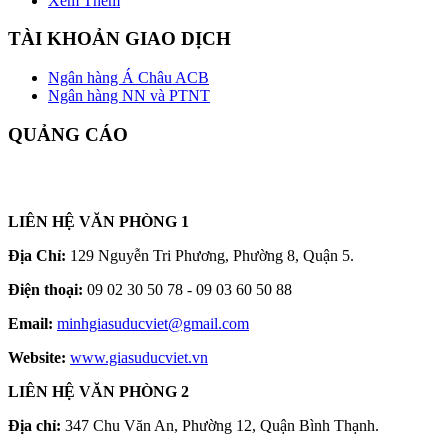
Xem Thêm
TÀI KHOẢN GIAO DỊCH
Ngân hàng Á Châu ACB
Ngân hàng NN và PTNT
QUẢNG CÁO
LIÊN HỆ VĂN PHÒNG 1
Địa Chỉ:
129 Nguyễn Tri Phương, Phường 8, Quận 5.
Điện thoại:
09 02 30 50 78 - 09 03 60 50 88
Email:
minhgiasuducviet@gmail.com
Website:
www.giasuducviet.vn
LIÊN HỆ VĂN PHÒNG 2
Địa chỉ:
347 Chu Văn An, Phường 12, Quận Bình Thạnh.