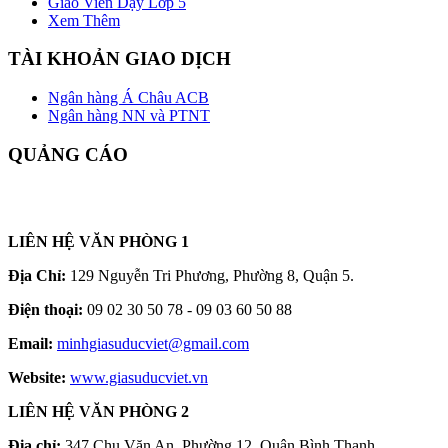
Giáo Viên Dạy Lớp 5
Xem Thêm
TÀI KHOẢN GIAO DỊCH
Ngân hàng Á Châu ACB
Ngân hàng NN và PTNT
QUẢNG CÁO
LIÊN HỆ VĂN PHÒNG 1
Địa Chỉ:
129 Nguyễn Tri Phương, Phường 8, Quận 5.
Điện thoại:
09 02 30 50 78 - 09 03 60 50 88
Email:
minhgiasuducviet@gmail.com
Website:
www.giasuducviet.vn
LIÊN HỆ VĂN PHÒNG 2
Địa chỉ:
347 Chu Văn An, Phường 12, Quận Bình Thạnh.