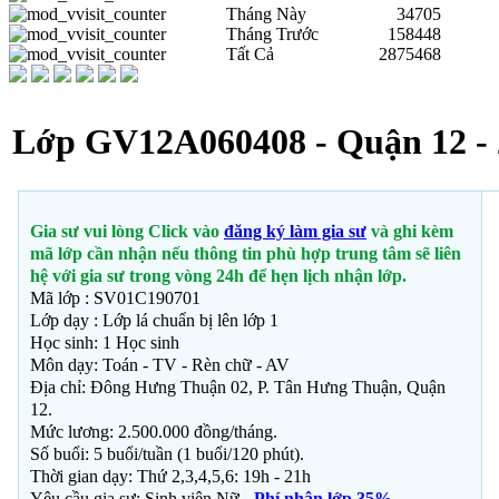
Tháng Này
34705
Tháng Trước
158448
Tất Cả
2875468
Lớp GV12A060408 - Quận 12 - 
Gia sư vui lòng Click vào
đăng ký làm gia sư
và ghi kèm
mã lớp cần nhận nếu thông tin phù hợp trung tâm sẽ liên
hệ với gia sư trong vòng 24h để hẹn lịch nhận lớp.
Mã lớp : SV01C190701
Lớp dạy : Lớp lá chuẩn bị lên lớp 1
Học sinh: 1 Học sinh
Môn dạy: Toán - TV - Rèn chữ - AV
Địa chỉ: Đông Hưng Thuận 02, P. Tân Hưng Thuận, Quận
12.
Mức lương: 2.500.000 đồng/tháng.
Số buổi: 5 buổi/tuần (1 buổi/120 phút).
Thời gian dạy: Thứ 2,3,4,5,6: 19h - 21h
Yêu cầu gia sư: Sinh viên Nữ
-
Phí nhận lớp 35%.