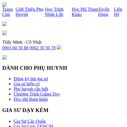
x
Trang
Giới Thiệu Phụ
Quy Trình
Học Phí Tham
Tuyển
Liên
Chủ
Huynh
Nhận Lớp
Khảo
Dụng
Hệ
Thầy Minh - Cô Nhật
0903 60 50 88
0902 30 50 78
DÀNH CHO PHỤ HUYNH
Đăng ký tìm gia sư
Gia sư hiện có
Phụ huynh cần biết
Chương Trình Giảng Dạy
Học phí tham khảo
GIA SƯ DẠY KÈM
Gia Sư Các Quận
Gia Sư Giỏi TP.HCM