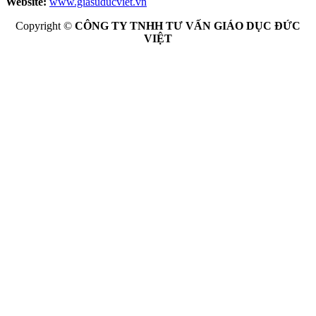
Website:
www.giasuducviet.vn
Copyright ©
CÔNG TY TNHH TƯ VẤN GIÁO DỤC ĐỨC
VIỆT