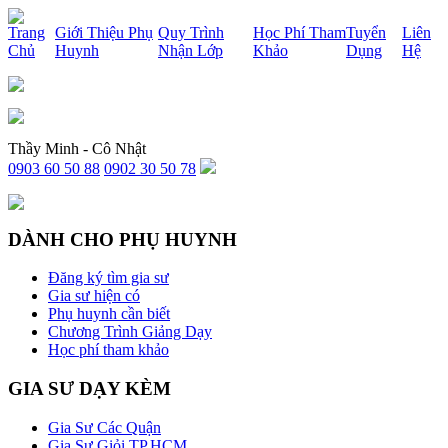
x
Trang
Giới Thiệu Phụ
Quy Trình
Học Phí Tham
Tuyển
Liên
Chủ
Huynh
Nhận Lớp
Khảo
Dụng
Hệ
Thầy Minh - Cô Nhật
0903 60 50 88
0902 30 50 78
DÀNH CHO PHỤ HUYNH
Đăng ký tìm gia sư
Gia sư hiện có
Phụ huynh cần biết
Chương Trình Giảng Dạy
Học phí tham khảo
GIA SƯ DẠY KÈM
Gia Sư Các Quận
Gia Sư Giỏi TP.HCM