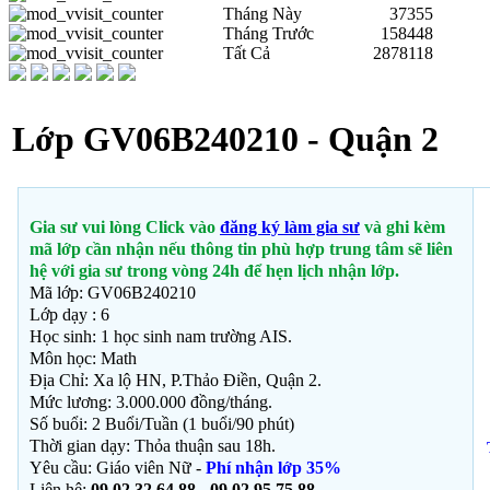
Tháng Này
37355
Tháng Trước
158448
Tất Cả
2878118
Lớp GV06B240210 - Quận 2
Gia sư vui lòng Click vào
đăng ký làm gia sư
và ghi kèm
mã lớp cần nhận nếu thông tin phù hợp trung tâm sẽ liên
hệ với gia sư trong vòng 24h để hẹn lịch nhận lớp.
Mã lớp: GV06B240210
Lớp dạy : 6
Học sinh: 1 học sinh nam trường AIS.
Môn học:
Math
Địa Chỉ: Xa lộ HN,
P.Thảo Điền, Quận 2.
Mức lương: 3.000.000 đồng/tháng.
Số buổi: 2 Buổi/Tuần (1 buổi/90 phút)
Thời gian dạy: Thỏa thuận sau 18h.
Yêu cầu: Giáo viên Nữ -
Phí nhận lớp 35%
Liên hệ:
09 02 32 64 88 - 09 02 95 75 88