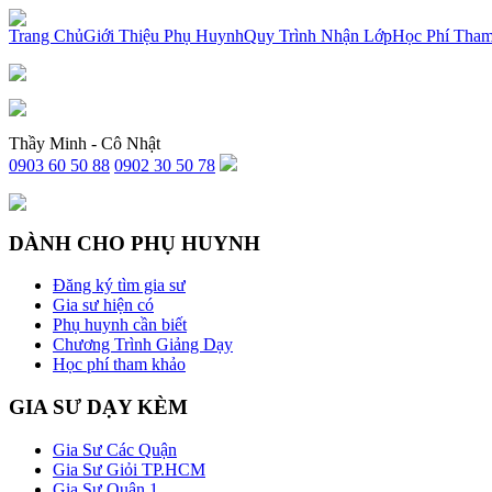
x
Trang Chủ
Giới Thiệu Phụ Huynh
Quy Trình Nhận Lớp
Học Phí Tha
Thầy Minh - Cô Nhật
0903 60 50 88
0902 30 50 78
DÀNH CHO PHỤ HUYNH
Đăng ký tìm gia sư
Gia sư hiện có
Phụ huynh cần biết
Chương Trình Giảng Dạy
Học phí tham khảo
GIA SƯ DẠY KÈM
Gia Sư Các Quận
Gia Sư Giỏi TP.HCM
Gia Sư Quận 1