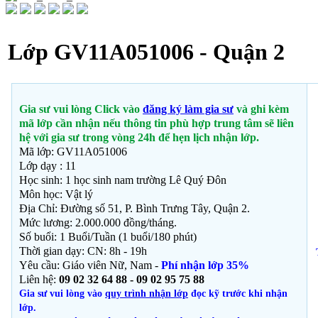
Lớp GV11A051006 - Quận 2
Gia sư vui lòng Click vào
đăng ký làm gia sư
và ghi kèm
mã lớp cần nhận nếu thông tin phù hợp trung tâm sẽ liên
hệ với gia sư trong vòng 24h để hẹn lịch nhận lớp.
Mã lớp: GV11A051006
Lớp dạy : 11
Học sinh: 1 học sinh nam trường Lê Quý Đôn
Môn học:
Vật lý
Địa Chỉ: Đường số 51,
P. Bình Trưng Tây, Quận 2.
Mức lương: 2.000.000 đồng/tháng.
Số buổi: 1 Buổi/Tuần (1 buổi/180 phút)
Thời gian dạy: CN: 8h - 19h
Yêu cầu: Giáo viên Nữ, Nam -
Phí nhận lớp 35%
Liên hệ:
09 02 32 64 88 - 09 02 95 75 88
Gia sư vui lòng vào
quy trình nhận lớp
đọc kỹ trước khi nhận
lớp.