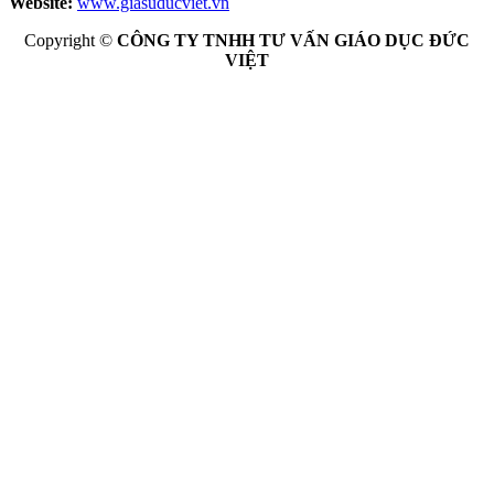
Website:
www.giasuducviet.vn
Copyright ©
CÔNG TY TNHH TƯ VẤN GIÁO DỤC ĐỨC
VIỆT