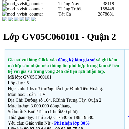
Tháng Này
38118
Tháng Trước
158448
Tất Cả
2878881
Lớp GV05C060101 - Quận 2
Gia sư vui lòng Click vào
đăng ký làm gia sư
và ghi kèm
mã lớp cần nhận nếu thông tin phù hợp trung tâm sẽ liên
hệ với gia sư trong vòng 24h để hẹn lịch nhận lớp.
Mã lớp: GV05C060101
Lớp dạy : 5
Học sinh: 1 hs nữ trường tiểu học Đinh Tiên Hoàng.
Môn học:
Toán - TV
Địa Chỉ: Đường số 104,
P.Bình Trưng Tây, Quận 2.
Mức lương: 3.000.000 đồng/tháng.
Số buổi: 3 Buổi/Tuần (1 buổi/90 phút).
Thời gian dạy: Thứ 2,4,6: 17h30 or 18h-19h30.
Yêu cầu: Giáo viên Nữ -
Phí nhận lớp 30%
Liên hệ:
09 02 32 64 88 - 09 02 95 75 88