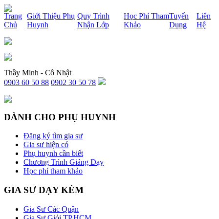
x
Trang
Giới Thiệu Phụ
Quy Trình
Học Phí Tham
Tuyển
Liên
Chủ
Huynh
Nhận Lớp
Khảo
Dụng
Hệ
Thầy Minh - Cô Nhật
0903 60 50 88
0902 30 50 78
DÀNH CHO PHỤ HUYNH
Đăng ký tìm gia sư
Gia sư hiện có
Phụ huynh cần biết
Chương Trình Giảng Dạy
Học phí tham khảo
GIA SƯ DẠY KÈM
Gia Sư Các Quận
Gia Sư Giỏi TP.HCM