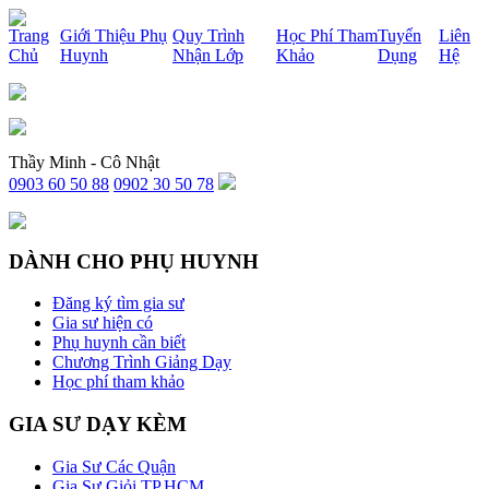
x
Trang
Giới Thiệu Phụ
Quy Trình
Học Phí Tham
Tuyển
Liên
Chủ
Huynh
Nhận Lớp
Khảo
Dụng
Hệ
Thầy Minh - Cô Nhật
0903 60 50 88
0902 30 50 78
DÀNH CHO PHỤ HUYNH
Đăng ký tìm gia sư
Gia sư hiện có
Phụ huynh cần biết
Chương Trình Giảng Dạy
Học phí tham khảo
GIA SƯ DẠY KÈM
Gia Sư Các Quận
Gia Sư Giỏi TP.HCM