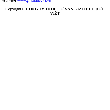
Website:
www.giasuducviet.vn
Copyright ©
CÔNG TY TNHH TƯ VẤN GIÁO DỤC ĐỨC
VIỆT