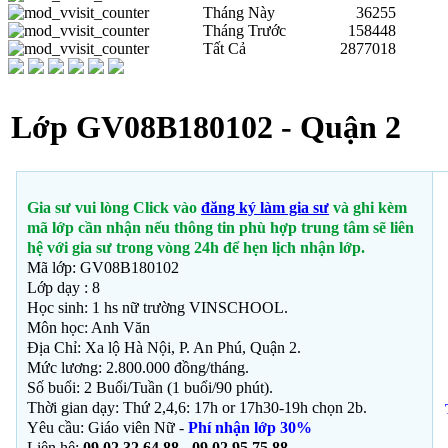
Tháng Này
36255
Tháng Trước
158448
Tất Cả
2877018
Lớp GV08B180102 - Quận 2
Gia sư vui lòng Click vào
đăng ký làm gia sư
và ghi kèm
mã lớp cần nhận nếu thông tin phù hợp trung tâm sẽ liên
hệ với gia sư trong vòng 24h để hẹn lịch nhận lớp.
Mã lớp: GV08B180102
Lớp dạy : 8
Học sinh: 1 hs nữ trường VINSCHOOL.
Môn học:
Anh Văn
Địa Chỉ: Xa lộ Hà Nội,
P. An Phú, Quận 2.
Mức lương: 2.800.000 đồng/tháng.
Số buổi: 2 Buổi/Tuần (1 buổi/90 phút).
Thời gian dạy: Thứ 2,4,6: 17h or 17h30-19h chọn 2b.
Yêu cầu: Giáo viên Nữ -
Phí nhận lớp 30%
Liên hệ:
09 02 32 64 88 - 09 02 95 75 88