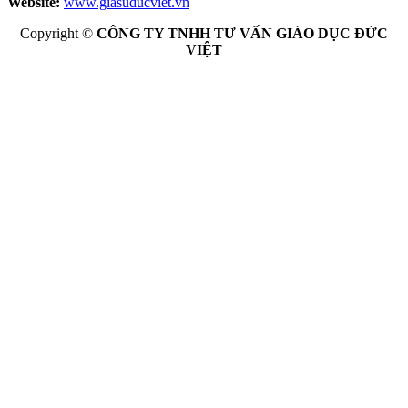
Website:
www.giasuducviet.vn
Copyright ©
CÔNG TY TNHH TƯ VẤN GIÁO DỤC ĐỨC
VIỆT