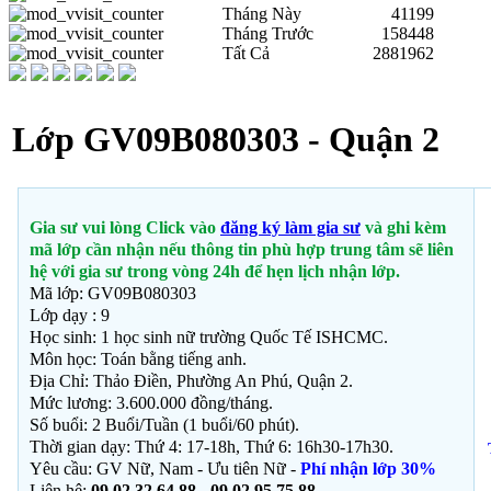
Tháng Này
41199
Tháng Trước
158448
Tất Cả
2881962
Lớp GV09B080303 - Quận 2
Gia sư vui lòng Click vào
đăng ký làm gia sư
và ghi kèm
mã lớp cần nhận nếu thông tin phù hợp trung tâm sẽ liên
hệ với gia sư trong vòng 24h để hẹn lịch nhận lớp.
Mã lớp: GV09B080303
Lớp dạy : 9
Học sinh: 1 học sinh nữ trường Quốc Tế ISHCMC.
Môn học:
Toán bằng tiếng anh.
Địa Chỉ: Thảo Điền, Phường An Phú
, Quận 2.
Mức lương: 3.600.000 đồng/tháng.
Số buổi: 2 Buổi/Tuần (1 buổi/60 phút).
Thời gian dạy: Thứ 4: 17-18h, Thứ 6: 16h30-17h30.
Yêu cầu: GV Nữ, Nam - Ưu tiên Nữ -
Phí nhận lớp 30%
Liên hệ:
09 02 32 64 88 - 09 02 95 75 88