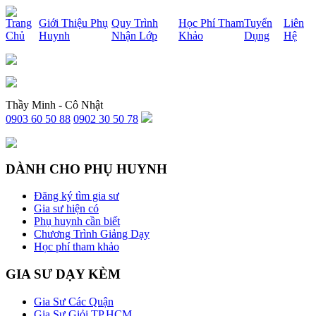
x
Trang
Giới Thiệu Phụ
Quy Trình
Học Phí Tham
Tuyển
Liên
Chủ
Huynh
Nhận Lớp
Khảo
Dụng
Hệ
Thầy Minh - Cô Nhật
0903 60 50 88
0902 30 50 78
DÀNH CHO PHỤ HUYNH
Đăng ký tìm gia sư
Gia sư hiện có
Phụ huynh cần biết
Chương Trình Giảng Dạy
Học phí tham khảo
GIA SƯ DẠY KÈM
Gia Sư Các Quận
Gia Sư Giỏi TP.HCM