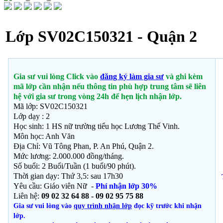
Lớp SV02C150321 - Quận 2
Gia sư vui lòng Click vào
đăng ký làm gia sư
và ghi kèm
mã lớp cần nhận nếu thông tin phù hợp trung tâm sẽ liên
hệ với gia sư trong vòng 24h để hẹn lịch nhận lớp.
Mã lớp: SV02C150321
Lớp dạy : 2
Học sinh: 1 HS nữ trường tiểu học Lương Thế Vinh.
Môn học:
Anh Văn
Địa Chỉ: Vũ Tông Phan, P. An Phú
, Quận 2.
Mức lương: 2.000.000 đồng/tháng.
Số buổi: 2 Buổi/Tuần (1 buổi/90 phút).
Thời gian dạy: Thứ 3,5: sau 17h30
Yêu cầu: Giáo viên Nữ -
Phí nhận lớp 30%
Liên hệ:
09 02 32 64 88 - 09 02 95 75 88
Gia sư vui lòng vào
quy trình nhận lớp
đọc kỹ trước khi nhận
lớp.