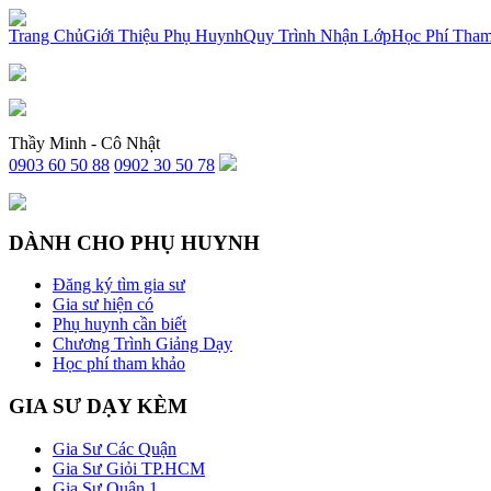
x
Trang Chủ
Giới Thiệu Phụ Huynh
Quy Trình Nhận Lớp
Học Phí Tha
Thầy Minh - Cô Nhật
0903 60 50 88
0902 30 50 78
DÀNH CHO PHỤ HUYNH
Đăng ký tìm gia sư
Gia sư hiện có
Phụ huynh cần biết
Chương Trình Giảng Dạy
Học phí tham khảo
GIA SƯ DẠY KÈM
Gia Sư Các Quận
Gia Sư Giỏi TP.HCM
Gia Sư Quận 1