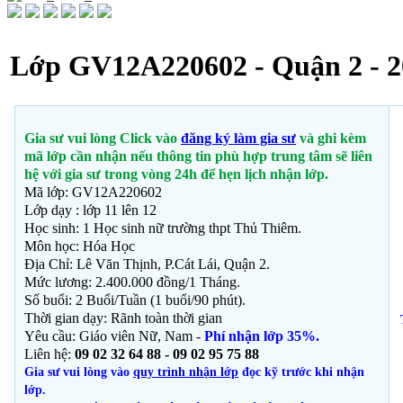
Lớp GV12A220602 - Quận 2 - 2
Gia sư vui lòng Click vào
đăng ký làm gia sư
và ghi kèm
mã lớp cần nhận nếu thông tin phù hợp trung tâm sẽ liên
hệ với gia sư trong vòng 24h để hẹn lịch nhận lớp.
Mã lớp: GV12A220602
Lớp dạy : lớp 11 lên 12
Học sinh: 1 Học sinh nữ trường thpt Thủ Thiêm.
Môn học:
Hóa Học
Địa Chỉ: Lê Văn Thịnh, P.Cát Lái
, Quận 2.
Mức lương: 2.400.000 đồng/1 Tháng.
Số buổi: 2 Buổi/Tuần (1 buổi/90 phút).
Thời gian dạy: Rãnh toàn thời gian
Yêu cầu: Giáo viên Nữ, Nam -
Phí nhận lớp 35%.
Liên hệ:
09 02 32 64 88 - 09 02 95 75 88
Gia sư vui lòng vào
quy trình nhận lớp
đọc kỹ trước khi nhận
lớp.