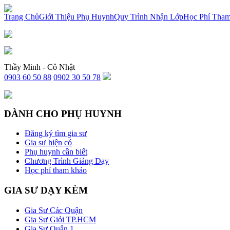
x
Trang Chủ
Giới Thiệu Phụ Huynh
Quy Trình Nhận Lớp
Học Phí Tha
Thầy Minh - Cô Nhật
0903 60 50 88
0902 30 50 78
DÀNH CHO PHỤ HUYNH
Đăng ký tìm gia sư
Gia sư hiện có
Phụ huynh cần biết
Chương Trình Giảng Dạy
Học phí tham khảo
GIA SƯ DẠY KÈM
Gia Sư Các Quận
Gia Sư Giỏi TP.HCM
Gia Sư Quận 1