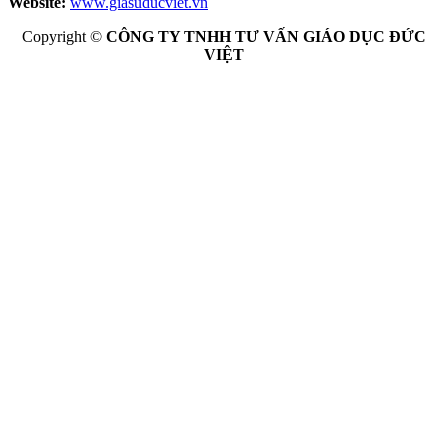
Website:
www.giasuducviet.vn
Copyright ©
CÔNG TY TNHH TƯ VẤN GIÁO DỤC ĐỨC
VIỆT