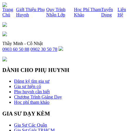
x
Trang
Giới Thiệu Phụ
Quy Trình
Học Phí Tham
Tuyển
Liên
Chủ
Huynh
Nhận Lớp
Khảo
Dụng
Hệ
Thầy Minh - Cô Nhật
0903 60 50 88
0902 30 50 78
DÀNH CHO PHỤ HUYNH
Đăng ký tìm gia sư
Gia sư hiện có
Phụ huynh cần biết
Chương Trình Giảng Dạy
Học phí tham khảo
GIA SƯ DẠY KÈM
Gia Sư Các Quận
Gia Sư Giỏi TP.HCM