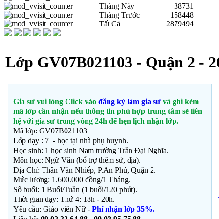
Tháng Này
38731
Tháng Trước
158448
Tất Cả
2879494
Lớp GV07B021103 - Quận 2 - 2
Gia sư vui lòng Click vào
đăng ký làm gia sư
và ghi kèm
mã lớp cần nhận nếu thông tin phù hợp trung tâm sẽ liên
hệ với gia sư trong vòng 24h để hẹn lịch nhận lớp.
Mã lớp: GV07B021103
Lớp dạy : 7 - học tại nhà phụ huynh.
Học sinh: 1 học sinh Nam trường Trần Đại Nghĩa.
Môn học:
Ngữ Văn (bổ trợ thêm sử, địa).
Địa Chỉ: Thân Văn Nhiếp, P.An Phú
, Quận 2.
Mức lương: 1.600.000 đồng/1 Tháng.
Số buổi: 1 Buổi/Tuần (1 buổi/120 phút).
Thời gian dạy: Thứ 4: 18h - 20h.
Yêu cầu: Giáo viên Nữ -
Phí nhận lớp 35%.
Liên hệ:
09 02 32 64 88 - 09 02 95 75 88