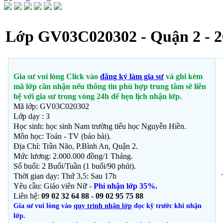
Lớp GV03C020302 - Quận 2 - 2
Gia sư vui lòng Click vào
đăng ký làm gia sư
và ghi kèm
mã lớp cần nhận nếu thông tin phù hợp trung tâm sẽ liên
hệ với gia sư trong vòng 24h để hẹn lịch nhận lớp.
Mã lớp: GV03C020302
Lớp dạy : 3
Học sinh: học sinh Nam trường tiểu học Nguyễn Hiền.
Môn học:
Toán - TV (báo bài).
Địa Chỉ: Trần Não, P.Bình An
, Quận 2.
Mức lương: 2.000.000 đồng/1 Tháng.
Số buổi: 2 Buổi/Tuần (1 buổi/90 phút).
Thời gian dạy: Thứ 3,5: Sau 17h
Yêu cầu: Giáo viên Nữ -
Phí nhận lớp 35%.
Liên hệ:
09 02 32 64 88 - 09 02 95 75 88
Gia sư vui lòng vào
quy trình nhận lớp
đọc kỹ trước khi nhận
lớp.