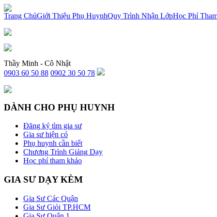
x
Trang Chủ
Giới Thiệu Phụ Huynh
Quy Trình Nhận Lớp
Học Phí Tha
Thầy Minh - Cô Nhật
0903 60 50 88
0902 30 50 78
DÀNH CHO PHỤ HUYNH
Đăng ký tìm gia sư
Gia sư hiện có
Phụ huynh cần biết
Chương Trình Giảng Dạy
Học phí tham khảo
GIA SƯ DẠY KÈM
Gia Sư Các Quận
Gia Sư Giỏi TP.HCM
Gia Sư Quận 1