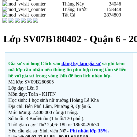
Tháng Này
34046
Tháng Trước
158448
Tất Cả
2874809
Lớp SV07B180402 - Quận 6 - 2
Gia sư vui lòng Click vào
đăng ký làm gia sư
và ghi kèm
mã lớp cần nhận nếu thông tin phù hợp trung tâm sẽ liên
hệ với gia sư trong vòng 24h để hẹn lịch nhận lớp.
Mã lớp: SV09B260605
Lớp dạy: Lên 9
Môn dạy:
Toán - KHTN
Học sinh: 1 học sinh nữ trường Hoàng Lê Kha
Địa chỉ: Bến Phú Lâm, Phường 9, Quận 6.
Mức lương: 2.400.000 đồng/Tháng.
Số buổi: 3 Buổi/tuần (1 buổi/120 phút).
Thời gian dạy: Thứ 2,4,6: 18h or 18h30-20h30.
Yêu cầu gia sư: Sinh viên Nữ -
Phí nhận lớp 35%.
Liên hệ:
09 02 32 64 88 - 09 81 68 85 89