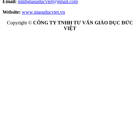
Email:
minhgiasuducviet@gmail.com
Website:
www.giasuducviet.vn
Copyright ©
CÔNG TY TNHH TƯ VẤN GIÁO DỤC ĐỨC
VIỆT