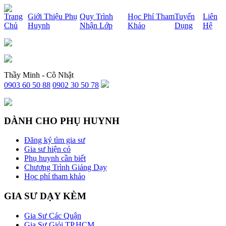
x
Trang
Giới Thiệu Phụ
Quy Trình
Học Phí Tham
Tuyển
Liên
Chủ
Huynh
Nhận Lớp
Khảo
Dụng
Hệ
Thầy Minh - Cô Nhật
0903 60 50 88
0902 30 50 78
DÀNH CHO PHỤ HUYNH
Đăng ký tìm gia sư
Gia sư hiện có
Phụ huynh cần biết
Chương Trình Giảng Dạy
Học phí tham khảo
GIA SƯ DẠY KÈM
Gia Sư Các Quận
Gia Sư Giỏi TP.HCM