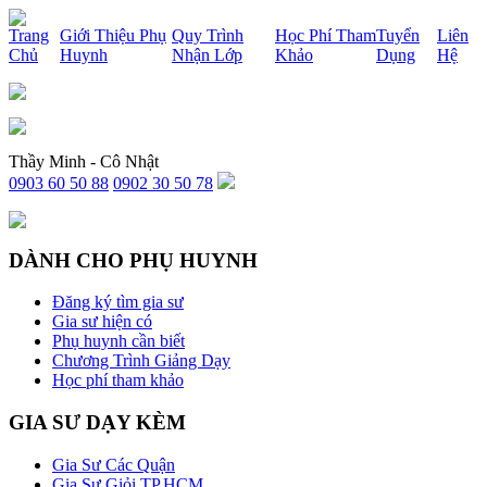
x
Trang
Giới Thiệu Phụ
Quy Trình
Học Phí Tham
Tuyển
Liên
Chủ
Huynh
Nhận Lớp
Khảo
Dụng
Hệ
Thầy Minh - Cô Nhật
0903 60 50 88
0902 30 50 78
DÀNH CHO PHỤ HUYNH
Đăng ký tìm gia sư
Gia sư hiện có
Phụ huynh cần biết
Chương Trình Giảng Dạy
Học phí tham khảo
GIA SƯ DẠY KÈM
Gia Sư Các Quận
Gia Sư Giỏi TP.HCM