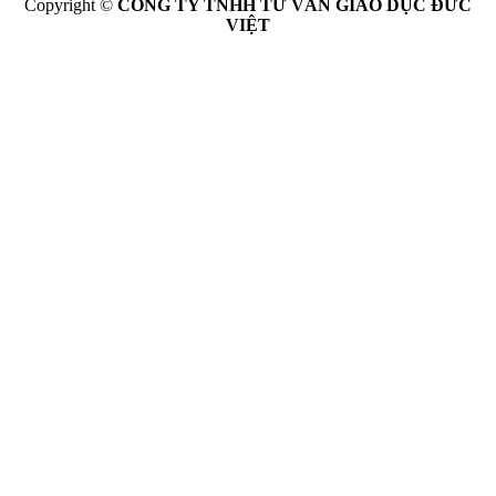
Copyright ©
CÔNG TY TNHH TƯ VẤN GIÁO DỤC ĐỨC
VIỆT