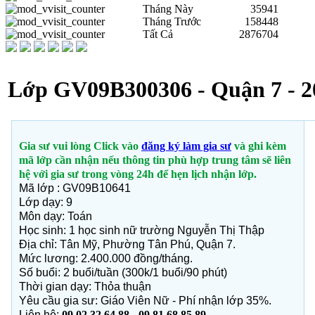
Tháng Này
35941
Tháng Trước
158448
Tất Cả
2876704
Lớp GV09B300306 - Quận 7 - 2
Gia sư vui lòng Click vào
đăng ký làm gia sư
và ghi kèm
mã lớp cần nhận nếu thông tin phù hợp trung tâm sẽ liên
hệ với gia sư trong vòng 24h để hẹn lịch nhận lớp.
Mã lớp : GV09B10641
Lớp dạy: 9
Môn dạy: Toán
Học sinh: 1 học sinh nữ trường Nguyễn Thị Thập
Địa chỉ: Tân Mỹ, Phường Tân Phú, Quận 7
.
Mức lương: 2.400.000 đồng/tháng.
Số buổi: 2 buổi/tuần (300k/1 buổi/90 phút)
Thời gian dạy: Thỏa thuận
Yêu cầu gia sư: Giáo Viên Nữ - Phí nhận lớp 35%.
Liên hệ:
09 02 32 64 88 - 09 81 68 85 89