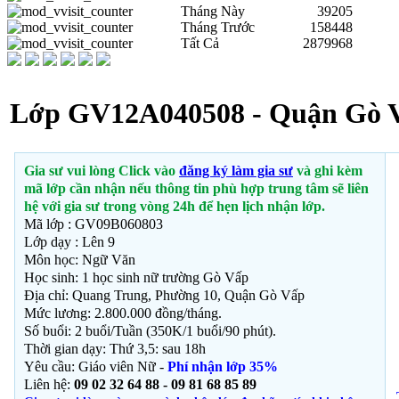
Tháng Này
39205
Tháng Trước
158448
Tất Cả
2879968
Lớp GV12A040508 - Quận Gò V
Gia sư vui lòng Click vào
đăng ký làm gia sư
và ghi kèm
mã lớp cần nhận nếu thông tin phù hợp trung tâm sẽ liên
hệ với gia sư trong vòng 24h để hẹn lịch nhận lớp.
Mã lớp : GV09B060803
Lớp dạy : Lên 9
Môn học: Ngữ Văn
Học sinh: 1 học sinh nữ trường Gò Vấp
Địa chỉ: Quang Trung, Phường 10, Quận Gò Vấp
Mức lương: 2.800.000 đồng/tháng.
Số buổi: 2 buổi/Tuần (350K/1 buổi/90 phút).
Thời gian dạy: Thứ 3,5: sau 18h
Yêu cầu: Giáo viên Nữ -
Phí nhận lớp 35%
Liên hệ:
09 02 32 64 88 - 09 81 68 85 89