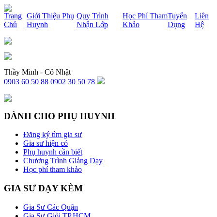
x
Trang
Giới Thiệu Phụ
Quy Trình
Học Phí Tham
Tuyển
Liên
Chủ
Huynh
Nhận Lớp
Khảo
Dụng
Hệ
Thầy Minh - Cô Nhật
0903 60 50 88
0902 30 50 78
DÀNH CHO PHỤ HUYNH
Đăng ký tìm gia sư
Gia sư hiện có
Phụ huynh cần biết
Chương Trình Giảng Dạy
Học phí tham khảo
GIA SƯ DẠY KÈM
Gia Sư Các Quận
Gia Sư Giỏi TP.HCM