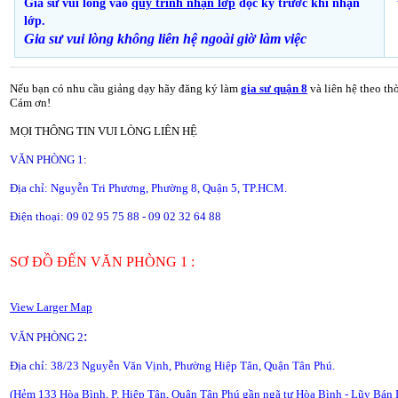
Gia sư vui lòng vào
quy trình nhận lớp
đọc kỹ trước khi nhận
lớp.
Gia sư vui lòng không liên hệ ngoài giờ
làm việc
Nếu bạn có nhu cầu giảng dạy hãy đăng ký làm
gia sư quận 8
và liên hệ theo th
Cám ơn!
MỌI THÔNG TIN VUI LÒNG LIÊN HỆ
VĂN PHÒNG 1:
Địa chỉ:
Nguyễn Tri Phương, Phường 8, Quận 5, TP.HCM.
Điện thoại: 09 02 95 75 88 - 09 02 32 64 88
SƠ ĐỒ ĐẾN VĂN PHÒNG 1 :
View Larger Map
:
VĂN PHÒNG 2
Địa chỉ:
38/23 Nguyễn Văn Vịnh, Phường Hiệp Tân, Quận Tân Phú.
(Hẻm 133 Hòa Bình, P. Hiệp Tân, Quận Tân Phú gần ngã tư Hòa Bình - Lũy Bán 