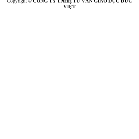
Copyright ©
CÔNG TY TNHH TƯ VẤN GIÁO DỤC ĐỨC
VIỆT