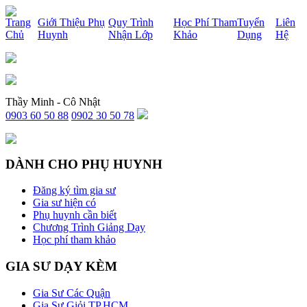
x
Trang
Giới Thiệu Phụ
Quy Trình
Học Phí Tham
Tuyển
Liên
Chủ
Huynh
Nhận Lớp
Khảo
Dụng
Hệ
Thầy Minh - Cô Nhật
0903 60 50 88
0902 30 50 78
DÀNH CHO PHỤ HUYNH
Đăng ký tìm gia sư
Gia sư hiện có
Phụ huynh cần biết
Chương Trình Giảng Dạy
Học phí tham khảo
GIA SƯ DẠY KÈM
Gia Sư Các Quận
Gia Sư Giỏi TP.HCM