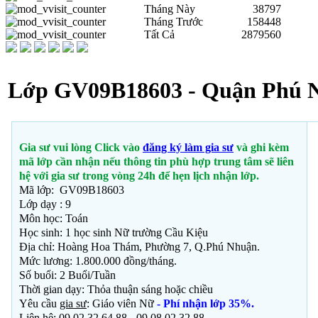
Tháng Này
38797
Tháng Trước
158448
Tất Cả
2879560
Lớp GV09B18603 - Quận Phú 
Gia sư vui lòng Click vào
đăng ký làm gia sư
và ghi kèm
mã lớp cần nhận nếu thông tin phù hợp trung tâm sẽ liên
hệ với gia sư trong vòng 24h để hẹn lịch nhận lớp.
Mã lớp: GV09B18603
Lớp dạy : 9
Môn học: Toán
Học sinh:
1 học sinh Nữ trường Cầu Kiệu
Địa chỉ: Hoàng Hoa Thám, Phường 7, Q.Phú Nhuận.
Mức lương: 1.800.000 đồng/tháng.
Số buổi: 2 Buổi/Tuần
Thời gian dạy: Thỏa thuận
sáng hoặc chiều
Yêu cầu
gia sư
: Giáo viên Nữ
- Phí nhận lớp 35%.
Liên hệ: 09 02 32 64 88 - 09 08 02 32 88