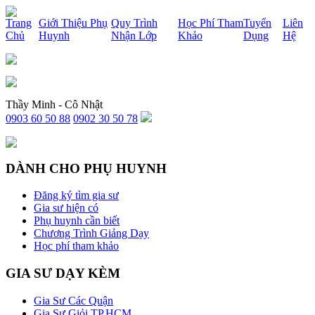
x
Trang
Giới Thiệu Phụ
Quy Trình
Học Phí Tham
Tuyển
Liên
Chủ
Huynh
Nhận Lớp
Khảo
Dụng
Hệ
Thầy Minh - Cô Nhật
0903 60 50 88
0902 30 50 78
DÀNH CHO PHỤ HUYNH
Đăng ký tìm gia sư
Gia sư hiện có
Phụ huynh cần biết
Chương Trình Giảng Dạy
Học phí tham khảo
GIA SƯ DẠY KÈM
Gia Sư Các Quận
Gia Sư Giỏi TP.HCM