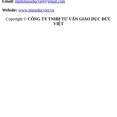
Email:
minhgiasuducviet@gmail.com
Website:
www.giasuducviet.vn
Copyright ©
CÔNG TY TNHH TƯ VẤN GIÁO DỤC ĐỨC
VIỆT