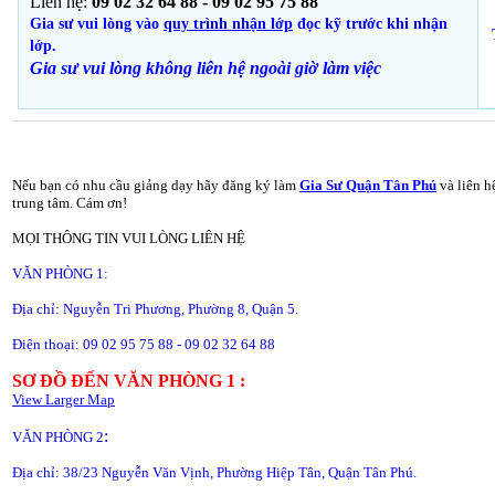
Liên hệ:
09 02 32 64 88 - 09 02 95 75 88
Gia sư vui lòng vào
quy trình nhận lớp
đọc kỹ trước khi nhận
lớp.
Gia sư vui lòng không liên hệ ngoài giờ
làm việc
Nếu bạn có nhu cầu giảng dạy hãy đăng ký làm
Gia Sư Quận Tân Phú
và liên h
trung tâm. Cám ơn!
MỌI THÔNG TIN VUI LÒNG LIÊN HỆ
VĂN PHÒNG 1:
Địa chỉ:
Nguyễn Tri Phương, Phường 8, Quận 5.
Điện thoại: 09 02 95 75 88 - 09 02 32 64 88
SƠ ĐỒ ĐẾN VĂN PHÒNG 1 :
View Larger Map
:
VĂN PHÒNG 2
Địa chỉ:
38/23 Nguyễn Văn Vịnh, Phường Hiệp Tân, Quận Tân Phú.