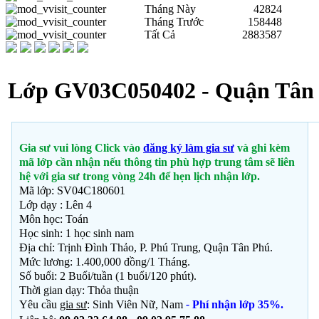
Tháng Này
42824
Tháng Trước
158448
Tất Cả
2883587
Lớp GV03C050402 - Quận Tân 
Gia sư vui lòng Click vào
đăng ký làm gia sư
và ghi kèm
mã lớp cần nhận nếu thông tin phù hợp trung tâm sẽ liên
hệ với gia sư trong vòng 24h để hẹn lịch nhận lớp.
Mã lớp: SV04C180601
Lớp dạy : Lên 4
Môn học: Toán
Học sinh: 1 học sinh nam
Địa chỉ: Trịnh Đình Thảo, P. Phú Trung, Quận Tân Phú.
Mức lương: 1.400,000 đồng/1 Tháng.
Số buổi: 2 Buổi/tuần (1 buổi/120 phút).
Thời gian dạy: Thỏa thuận
Yêu cầu
gia sư
: Sinh Viên Nữ, Nam
-
Phí nhận lớp 35%.