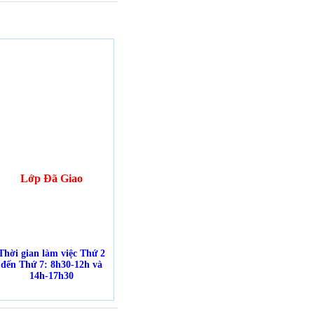
Lớp Đã Giao
Thời gian làm việc Thứ 2
đến Thứ 7: 8h30-12h và
14h-17h30