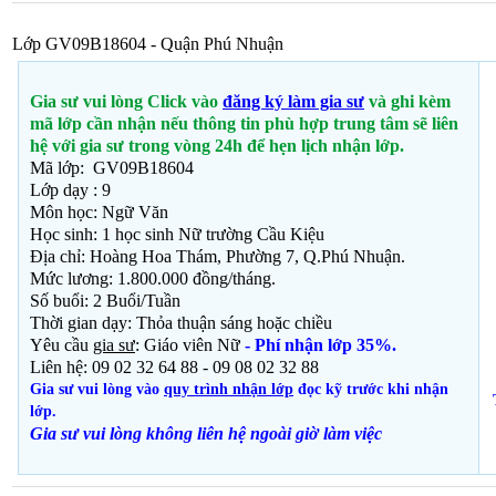
Lớp GV09B18604 - Quận Phú Nhuận
Gia sư vui lòng Click vào
đăng ký làm gia sư
và ghi kèm
mã lớp cần nhận nếu thông tin phù hợp trung tâm sẽ liên
hệ với gia sư trong vòng 24h để hẹn lịch nhận lớp.
Mã lớp: GV09B18604
Lớp dạy : 9
Môn học: Ngữ Văn
Học sinh:
1 học sinh Nữ trường Cầu Kiệu
Địa chỉ: Hoàng Hoa Thám, Phường 7, Q.Phú Nhuận.
Mức lương: 1.800.000 đồng/tháng.
Số buổi: 2 Buổi/Tuần
Thời gian dạy: Thỏa thuận
sáng hoặc chiều
Yêu cầu
gia sư
: Giáo viên Nữ
- Phí nhận lớp 35%.
Liên hệ: 09 02 32 64 88 - 09 08 02 32 88
Gia sư vui lòng vào
quy trình nhận lớp
đọc kỹ trước khi nhận
lớp.
Gia sư vui lòng không liên hệ ngoài giờ
làm việc