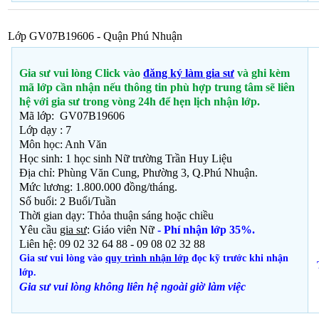
Lớp GV07B19606 - Quận Phú Nhuận
Gia sư vui lòng Click vào
đăng ký làm gia sư
và ghi kèm
mã lớp cần nhận nếu thông tin phù hợp trung tâm sẽ liên
hệ với gia sư trong vòng 24h để hẹn lịch nhận lớp.
Mã lớp: GV07B19606
Lớp dạy : 7
Môn học: Anh Văn
Học sinh:
1 học sinh Nữ trường Trần Huy Liệu
Địa chỉ: Phùng Văn Cung, Phường 3, Q.Phú Nhuận.
Mức lương: 1.800.000 đồng/tháng.
Số buổi: 2 Buổi/Tuần
Thời gian dạy: Thỏa thuận
sáng hoặc chiều
Yêu cầu
gia sư
: Giáo viên Nữ
- Phí nhận lớp 35%.
Liên hệ: 09 02 32 64 88 - 09 08 02 32 88
Gia sư vui lòng vào
quy trình nhận lớp
đọc kỹ trước khi nhận
lớp.
Gia sư vui lòng không liên hệ ngoài giờ
làm việc