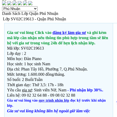
Danh Sách Lớp Quận Phú Nhuận
Lớp SV02C19613 - Quận Phú Nhuận
Gia sư vui lòng Click vào
đăng ký làm gia sư
và ghi kèm
mã lớp cần nhận nếu thông tin phù hợp trung tâm sẽ liên
hệ với gia sư trong vòng 24h để hẹn lịch nhận lớp.
Mã lớp: SV02C19613
Lớp dạy : 2
Môn học: Đàn Piano
Học sinh:
1 học sinh Nam
Địa chỉ: Phan Tây Hồ, Phường 7, Q.Phú Nhuận.
Mức lương: 1.600.000 đồng/tháng.
Số buổi: 2 Buổi/Tuần
Thời gian dạy: Thứ 3,5: 17h - 18h
Yêu cầu
gia sư
: Sinh viên Nữ, Nam
- Phí nhận lớp 30%.
Liên hệ: 09 02 32 64 88 - 09 08 02 32 88
Gia sư vui lòng vào
quy trình nhận lớp
đọc kỹ trước khi nhận
lớp.
Gia sư vui lòng không liên hệ ngoài giờ
làm việc