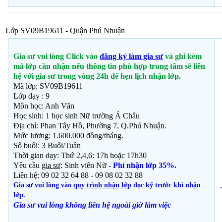
Lớp SV09B19611 - Quận Phú Nhuận
Gia sư vui lòng Click vào
đăng ký làm gia sư
và ghi kèm
mã lớp cần nhận nếu thông tin phù hợp trung tâm sẽ liên
hệ với gia sư trong vòng 24h để hẹn lịch nhận lớp.
Mã lớp: SV09B19611
Lớp dạy : 9
Môn học: Anh Văn
Học sinh:
1 học sinh Nữ trường Á Châu
Địa chỉ: Phan Tây Hồ, Phường 7, Q.Phú Nhuận.
Mức lương: 1.600.000 đồng/tháng.
Số buổi: 3 Buổi/Tuần
Thời gian dạy: Thứ 2,4,6: 17h hoặc 17h30
Yêu cầu
gia sư
: Sinh viên Nữ
- Phí nhận lớp 35%.
Liên hệ: 09 02 32 64 88 - 09 08 02 32 88
Gia sư vui lòng vào
quy trình nhận lớp
đọc kỹ trước khi nhận
lớp.
Gia sư vui lòng không liên hệ ngoài giờ
làm việc