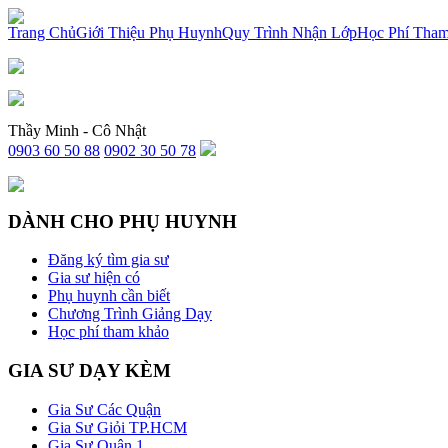
x
Trang Chủ
Giới Thiệu Phụ Huynh
Quy Trình Nhận Lớp
Học Phí Tha
Thầy Minh - Cô Nhật
0903 60 50 88
0902 30 50 78
DÀNH CHO PHỤ HUYNH
Đăng ký tìm gia sư
Gia sư hiện có
Phụ huynh cần biết
Chương Trình Giảng Dạy
Học phí tham khảo
GIA SƯ DẠY KÈM
Gia Sư Các Quận
Gia Sư Giỏi TP.HCM
Gia Sư Quận 1